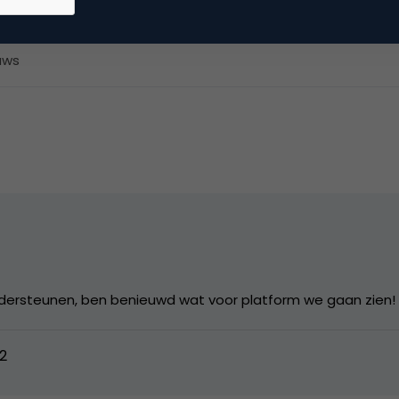
mmerce
uws
ndersteunen, ben benieuwd wat voor platform we gaan zien!
2