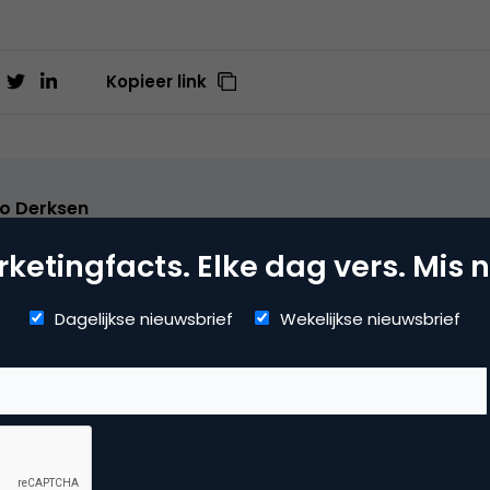
Kopieer link
o Derksen
er bij
Upstream
ketingfacts. Elke dag vers. Mis n
er Upstream, Marketingfacts, Arnhem Direct, SportNext, Trav
xor Live, social business, onderwijs, fotografie en vader!
Dagelijkse nieuwsbrief
Wekelijkse nieuwsbrief