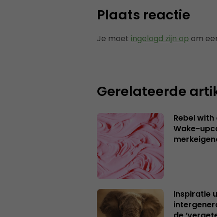
Plaats reactie
Je moet
ingelogd zijn op
om een
Gerelateerde arti
Rebel with
Wake-upca
merkeigen
Inspiratie 
intergener
de ‘verget