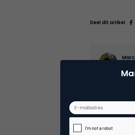
Deel dit artikel
Marc
Partn
Mar
Oprichter/partn
VPRO, Bestuur Lu