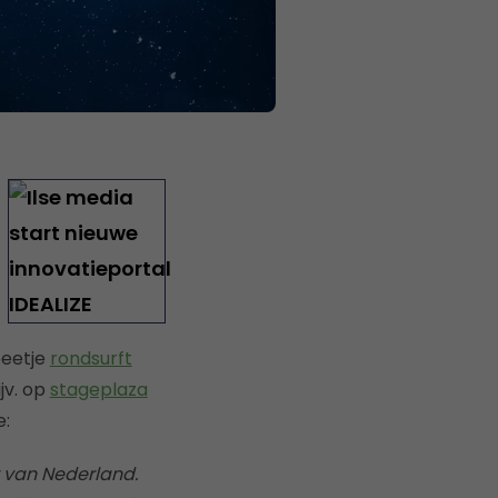
beetje
rondsurft
jv. op
stageplaza
e:
er van Nederland.