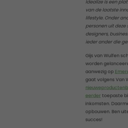
Idealize is een pla
van de laatste inn
lifestyle. Onder a
personen uit deze 
designers, busines
ieder ander die gei
Gijs van Wulfen sch
worden gelanceerd.
aanwezig op
Emer
gaat volgens Van 
nieuweproductenb
eerder
toepaste bi
inkomsten. Daarmee
opbouwen. Ben uite
succes!