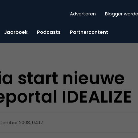
Adverteren
Blogger word
Jaarboek
Podcasts
Partnercontent
ia start nieuwe
eportal IDEALIZE
tember 2008, 04:12