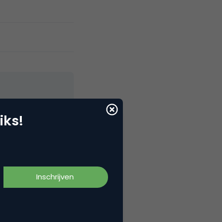
iks!
elNext, RvT