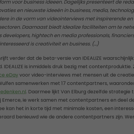
tform voor business ideeen. Dagelijks presenteert de reda
ovaties en nieuwste ideeën in business, media, technologi
ndere in de vorm van videointerviews met inspirerende 
sectoren. Daarnaast biedt Idealize faciliteiten om te ne
s developers, hightech en media professionals, financier
nteresseerd is creativiteit en business. (…)
rijft verder dat de beta-versie van IDEALIZE waarschijnlijk
 IDEALIZE is inmiddels druk bezig met contentproduktie.
ce eDay
voor video-interviews met mensen uit de creatie
Wulfen samenwerken met 17 contentpartners, waaronde
edenken.nl
. Daarmee lijkt Van Elburg dezelfde strategie t
j Emerce, ie werk samen met contentpartners en deel d
 kan het in korte tijd met minimale kosten, een interess
raard benieuwd wie de andere contentpartners zijn. Wens