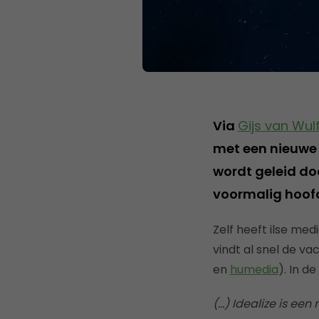
Via
Gijs van Wul
met een nieuwe 
wordt geleid do
voormalig hoof
Zelf heeft ilse me
vindt al snel de va
en
humedia
). In d
(…) Idealize is een