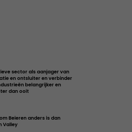
ieve sector als aanjager van
atie en ontsluiter en verbinder
ndustrieën belangrijker en
ter dan ooit
m Beieren anders is dan
n Valley