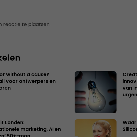
 reactie te plaatsen.
kelen
 or without a cause?
Creat
ll voor ontwerpers en
innov
aren
van i
urgen
uit Londen:
Waaro
ationele marketing, AI en
Silico
en’ 50+-man