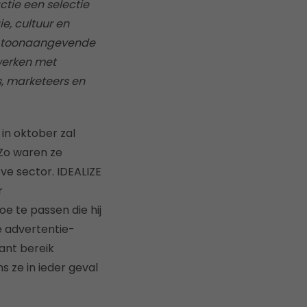
ctie een selectie
e, cultuur en
en toonaangevende
twerken met
s, marketeers en
 in oktober zal
 Zo waren ze
ve sector. IDEALIZE
r
oe te passen die hij
e advertentie-
ant bereik
 ze in ieder geval