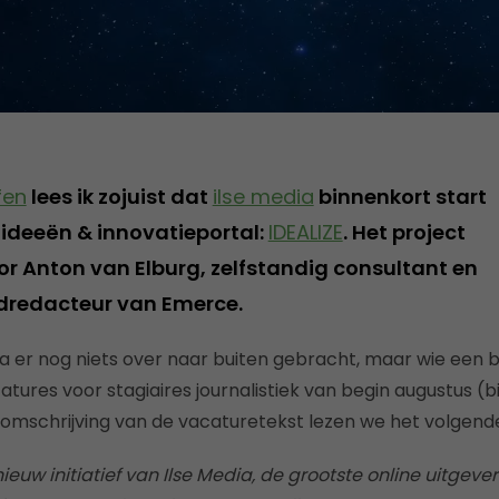
fen
lees ik zojuist dat
ilse media
binnenkort start
ideeën & innovatieportal:
IDEALIZE
. Het project
or Anton van Elburg, zelfstandig consultant en
dredacteur van Emerce.
dia er nog niets over naar buiten gebracht, maar wie een 
catures voor stagiaires journalistiek van begin augustus (bi
e omschrijving van de vacaturetekst lezen we het volgend
 nieuw initiatief van Ilse Media, de grootste online uitgev