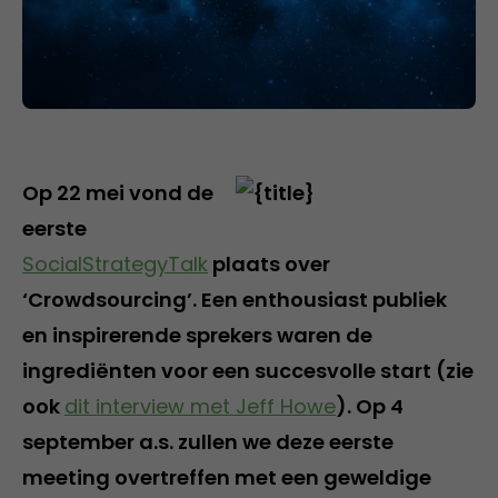
Op 22 mei vond de
eerste
SocialStrategyTalk
plaats over
‘Crowdsourcing’. Een enthousiast publiek
en inspirerende sprekers waren de
ingrediënten voor een succesvolle start (zie
ook
dit interview met Jeff Howe
). Op 4
september a.s. zullen we deze eerste
meeting overtreffen met een geweldige