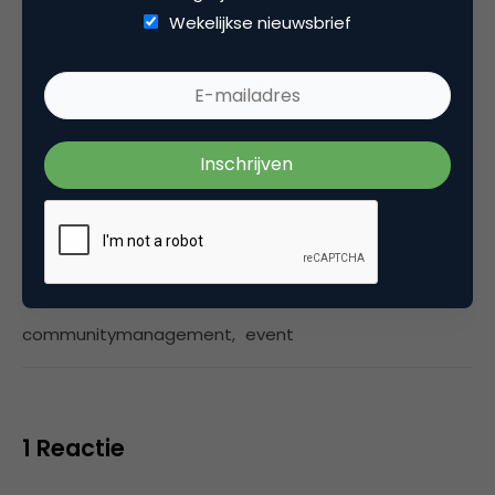
Wekelijkse nieuwsbrief
Carl Lens
dir bij
CreativeCrowds
Categorie
Commerce
Tags
communitymanagement
,
event
1 Reactie