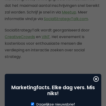
dat het maximaal aantal inschrijvingen snel bereikt
zal worden. Schrijf je snel in via
Meetup
. Meer
informatie vind je via
SocialStrategyTalk.com
.
SocialStrategyTalk wordt georganiseerd door
CreativeCrowds
en
ViNT
. Het evenement is
kostenloos voor enthousiaste mensen die
verdieping en interactie zoeken over social
strategy.
Deel dit artikel
Marketingfacts. Elke dag vers. Mis
Kopieer link
niks!
Dagelijkse nieuwsbrief