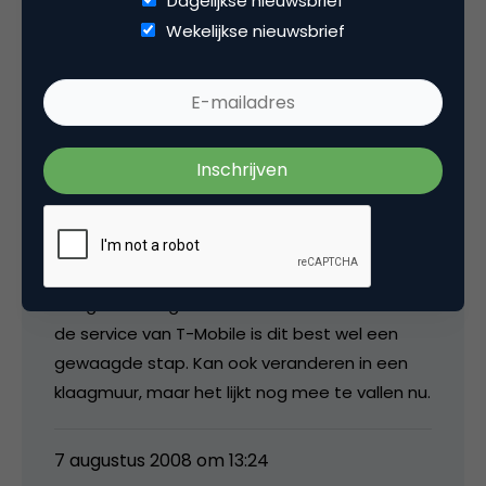
Dagelijkse nieuwsbrief
De vodafone blog is meer in de breedte over
Wekelijkse nieuwsbrief
mobiele producten en diensten.
7 augustus 2008 om 13:01
hanrusman
Aangezien lang niet iedereen lovend is over
de service van T-Mobile is dit best wel een
gewaagde stap. Kan ook veranderen in een
klaagmuur, maar het lijkt nog mee te vallen nu.
7 augustus 2008 om 13:24