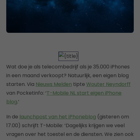
Wat doe je als telecombedrijf als je 35.000 iPhones
in een maand verkoopt? Natuurlijk, een eigen blog
starten. Via
Nieuws Melden
tipte
Wouter Neyndorff
van Pocketinfo: ‘
T-Mobile NL start eigen iPhone
blog
.’
In de
launchpost van het iPhoneblog
(gisteren om
17.00) schrijft T-Mobile: ‘Dagelijks krijgen we veel
vragen over het toestel en de diensten. We zien ook