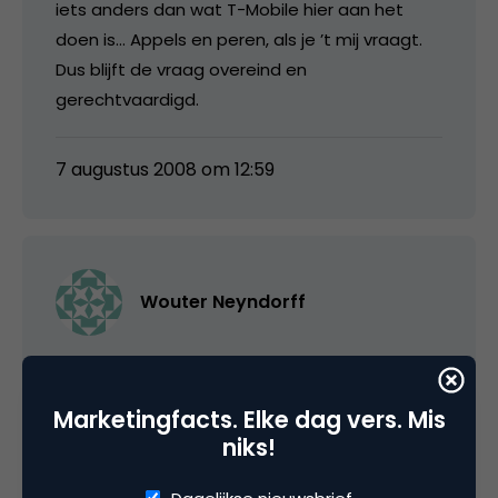
iets anders dan wat T-Mobile hier aan het
doen is… Appels en peren, als je ’t mij vraagt.
Dus blijft de vraag overeind en
gerechtvaardigd.
7 augustus 2008 om 12:59
Wouter Neyndorff
Ben ik wel eens met Matthijs. De blog van T-
Mobile is duidelijk binnen het domein van T-
Marketingfacts. Elke dag vers. Mis
Mobile geplaatst (letterlijk en figuurlijk) om
niks!
antwoorden te geven op vragen van klanten.