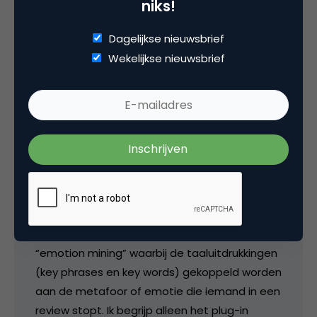
niks!
Dagelijkse nieuwsbrief
Wekelijkse nieuwsbrief
2 Reacties
Gino Goossens
Beste Bart, leuke ontdekking! Ik kende Pluribo
nog niet. Deze technologie is alleen niet heel
nieuw. Het .*.*. werkt al jaren aan een
technologie als deze. Het staat bekend als
“emotion mining” waarbij de taaluitdrukkingen
(key phrases en key words) gekoppeld worden
aan de metafoor of emotie die iemand in een
review stopt. Ik begrijp alleen het plug-in