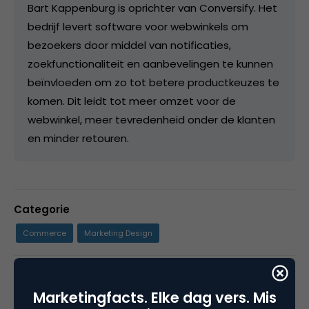
Bart Kappenburg is oprichter van Conversify. Het
bedrijf levert software voor webwinkels om
bezoekers door middel van notificaties,
zoekfunctionaliteit en aanbevelingen te kunnen
beïnvloeden om zo tot betere productkeuzes te
komen. Dit leidt tot meer omzet voor de
webwinkel, meer tevredenheid onder de klanten
en minder retouren.
Categorie
Commerce
Marketing Design
Tags
Marketingfacts. Elke dag vers. Mis
e-business
,
reviews
,
usability & design