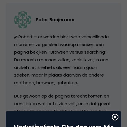
Peter Bonjernoor
@Robert – er worden hier twee verschillende
manieren vergeleken waarop mensen een
pagina bekijken: “Browsen versus searching”.
De meeste mensen zullen, zoals ik zei, in een
artikel niet snel iets als een naam gaan
zoeken, maar in plaats daarvan de andere
methode, browsen, gebruiken.
Dus gewoon op de pagina terecht komen en
eens kijken wat er te zien valt, en in dat geval,
plaatje linksboven, krijgt het deel buiten het
artikel zelf de meeste aandacht van alle
varianten.