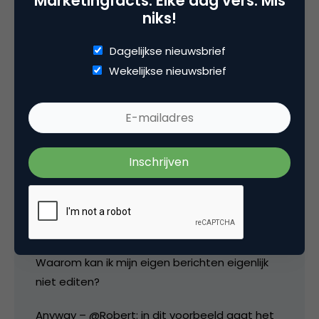
Marketingfacts. Elke dag vers. Mis
niks!
Wil je dus maximale aandacht voor de overige
Dagelijkse nieuwsbrief
onderdelen van je pagina, dan zou
bovenstaand verhaal dus juist suggereren dat
Wekelijkse nieuwsbrief
1 kolom beter is.
10 juni 2008 om 11:10
Peter Bonjernoor
Waarom kan ik mijn eigen berichten eigenlijk
niet editen?
Anyway – @Robert: in dit voorbeeld gaat het