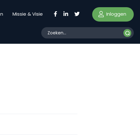
Inloggen
en
Missie & Visie