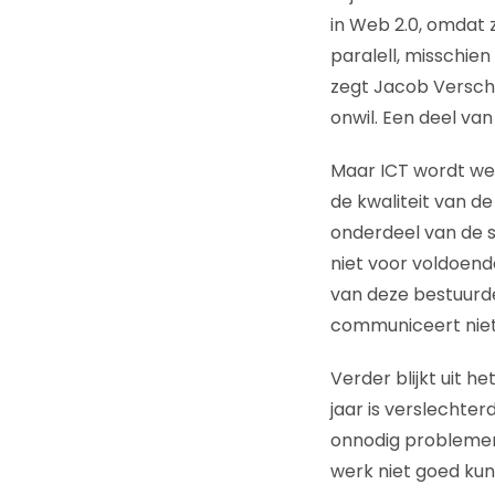
in Web 2.0, omdat 
paralell, misschien
zegt Jacob Verschu
onwil. Een deel va
Maar ICT wordt wel
de kwaliteit van d
onderdeel van de s
niet voor voldoen
van deze bestuurde
communiceert niet 
Verder blijkt uit 
jaar is verslechter
onnodig problemen
werk niet goed ku