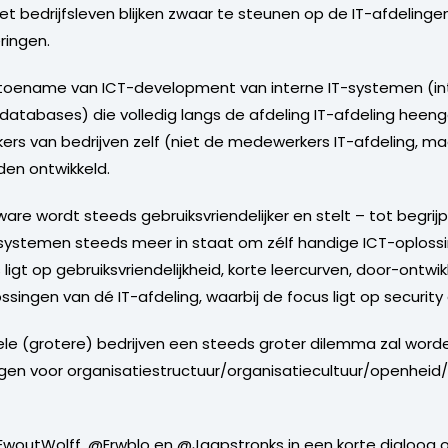
 bedrijfsleven blijken zwaar te steunen op de IT-afdelinge
ringen.
rke toename van ICT-development van interne IT-systemen (in
databases) die volledig langs de afdeling IT-afdeling heen
s van bedrijven zelf (niet de medewerkers IT-afdeling, 
den ontwikkeld.
e wordt steeds gebruiksvriendelijker en stelt – tot begrijpe
-systemen steeds meer in staat om zélf handige ICT-oplossi
igt op gebruiksvriendelijkheid, korte leercurven, door-ontwikk
singen van dé IT-afdeling, waarbij de focus ligt op security e
j vele (grotere) bedrijven een steeds groter dilemma zal wor
en voor organisatiestructuur/organisatiecultuur/openheid/vei
woutWolff, @Erwblo en @Jaapstronks in een korte dialoog op