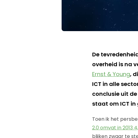
De tevredenheid 
overheid is na v
Ernst & Young
, 
ICT in alle sect
conclusie uit d
staat om ICT in
Toen ik het persber
2.0 omvat in 2013 4,
blijken zwaar te s