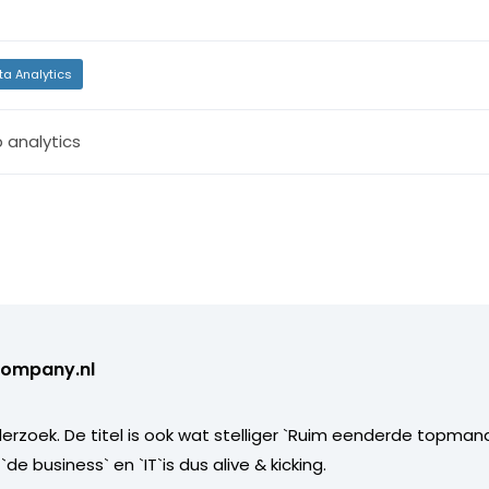
ta Analytics
 analytics
ompany.nl
nderzoek. De titel is ook wat stelliger `Ruim eenderde topm
e business` en `IT`is dus alive & kicking.