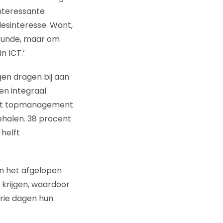
Interessante
desinteresse. Want,
nkunde, maar om
n ICT.’
en dragen bij aan
en integraal
 het topmanagement
halen. 38 procent
 helft
en het afgelopen
T krijgen, waardoor
rie dagen hun