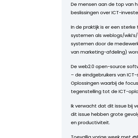
De mensen aan de top van het
beslissingen over ICT-investe
In de praktijk is er een ste
systemen als weblogs/wiki’s/
systemen door de medewerker
van marketing-afdeling) wor
De web2.0 open-source softwar
– de eindgebruikers van ICT
Oplossingen waarbij de focus l
tegenstelling tot de ICT-oplos
Ik verwacht dat dit issue bi
dit issue hebben grote gevolg
en productiviteit.
Toevallig vorige week met @E