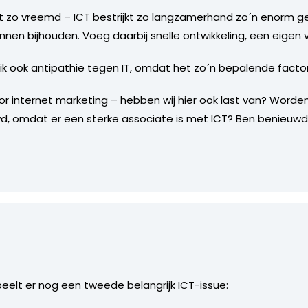
iet zo vreemd – ICT bestrijkt zo langzamerhand zo´n enorm g
nen bijhouden. Voeg daarbij snelle ontwikkeling, een eigen v
 ik ook antipathie tegen IT, omdat het zo´n bepalende factor 
voor internet marketing – hebben wij hier ook last van? Worden
omdat er een sterke associate is met ICT? Ben benieuwd na
peelt er nog een tweede belangrijk ICT-issue: