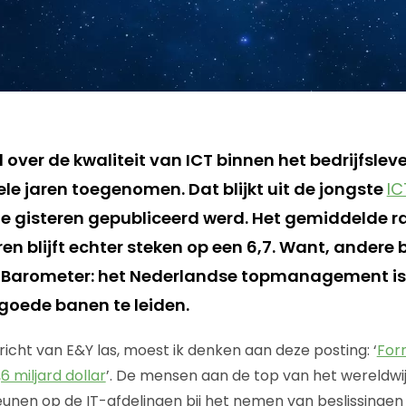
over de kwaliteit van ICT binnen het bedrijfslev
ele jaren toegenomen. Dat blijkt uit de jongste
IC
die gisteren gepubliceerd werd. Het gemiddelde ra
oren blijft echter steken op een 6,7. Want, andere 
e Barometer: het Nederlandse topmanagement is
 goede banen te leiden.
icht van E&Y las, moest ik denken aan deze posting: ‘
Forr
6 miljard dollar
’. De mensen aan de top van het wereldwij
teunen op de IT-afdelingen bij het nemen van beslissingen