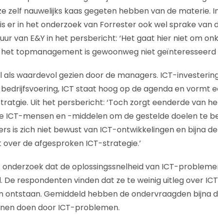
ze zelf nauwelijks kaas gegeten hebben van de materie. 
 is er in het onderzoek van Forrester ook wel sprake van 
ur van E&Y in het persbericht: ‘Het gaat hier niet om o
n het topmanagement is gewoonweg niet geïnteresseerd i
 als waardevol gezien door de managers. ICT-investering
e bedrijfsvoering, ICT staat hoog op de agenda en vormt e
tratgie. Uit het persbericht: ‘Toch zorgt eenderde van
de ICT-mensen en -middelen om de gestelde doelen te be
rs is zich niet bewust van ICT-ontwikkelingen en bijna de
over de afgesproken ICT-strategie.’
het onderzoek dat de oplossingssnelheid van ICT-problem
d. De respondenten vinden dat ze te weinig uitleg over IC
 ontstaan. Gemiddeld hebben de ondervraagden bijna d
nnen doen door ICT-problemen.