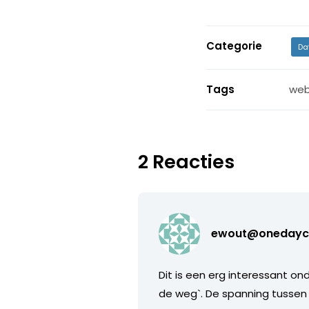
Categorie
Da
Tags
web
2 Reacties
ewout@onedayc
Dit is een erg interessant o
de weg`. De spanning tussen `d