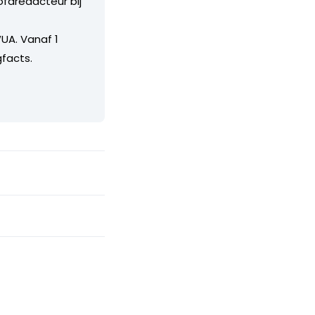
ofdredacteur bij
UA. Vanaf 1
facts.