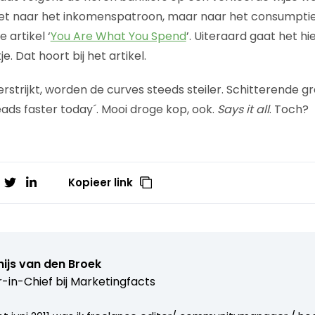
niet naar het inkomenspatroon, maar naar het consumpti
e artikel ‘
You Are What You Spend
’. Uiteraard gaat het hi
. Dat hoort bij het artikel.
rstrijkt, worden de curves steeds steiler. Schitterende g
ds faster today´. Mooi droge kop, ook.
Says it all
. Toch?
Kopieer link
ijs van den Broek
r-in-Chief bij
Marketingfacts