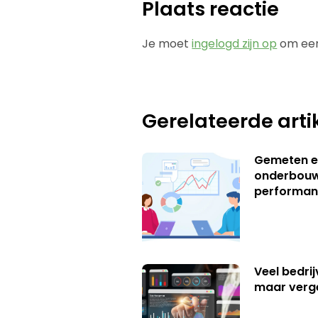
Plaats reactie
Je moet
ingelogd zijn op
om een
Gerelateerde arti
Gemeten e
onderbouw
performan
Veel bedrij
maar verg