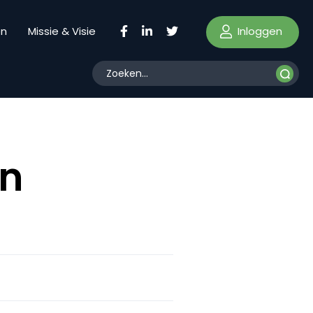
Inloggen
en
Missie & Visie
an