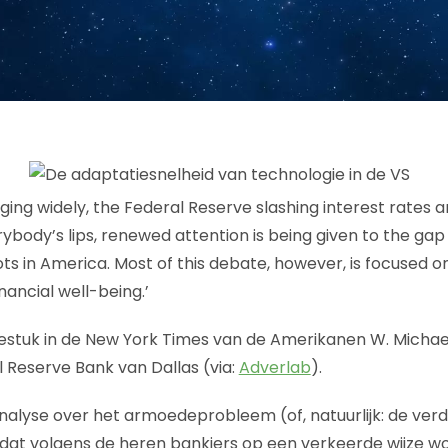
ging widely, the Federal Reserve slashing interest rates 
rybody’s lips, renewed attention is being given to the ga
s in America. Most of this debate, however, is focused o
ancial well-being.’
iestuk in de New York Times van de Amerikanen W. Michae
 Reserve Bank van Dallas (via:
Adverlab
).
nalyse over het armoedeprobleem (of, natuurlijk: de ver
a, dat volgens de heren bankiers op een verkeerde wijze 