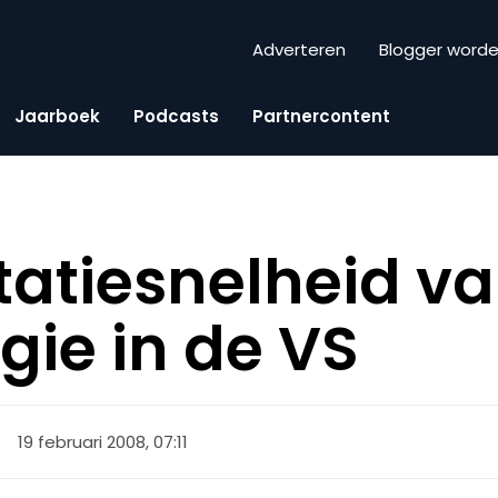
Adverteren
Blogger word
Jaarboek
Podcasts
Partnercontent
atiesnelheid v
gie in de VS
19 februari 2008, 07:11