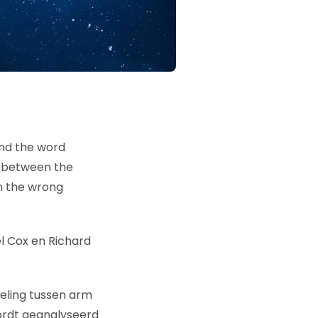
and the word
p between the
n the wrong
l Cox en Richard
deling tussen arm
wordt geanalyseerd