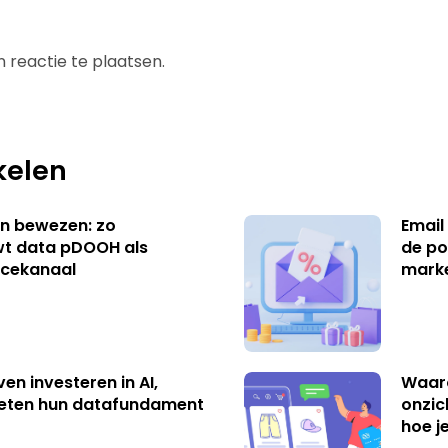
 reactie te plaatsen.
kelen
n bewezen: zo
Email
t data pDOOH als
de po
cekanaal
mark
ven investeren in AI,
Waar
eten hun datafundament
onzic
hoe j