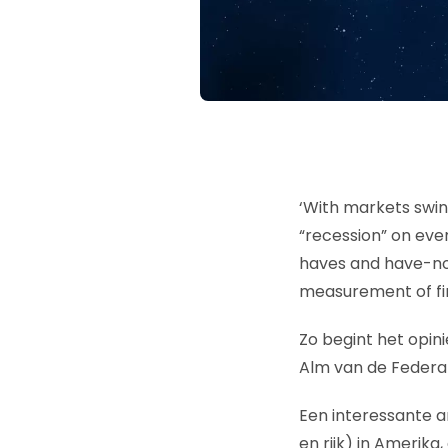
‘With markets swin
“recession” on eve
haves and have-not
measurement of fin
Zo begint het opin
Alm van de Federal
Een interessante a
en rijk) in Amerik