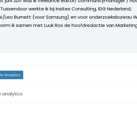
tot juni 2011 was ik freelance editor/ communitymanager / ho
Tussendoor werkte ik bij Insites Consulting, IDG Nederland,
i;/Leo Burnett (voor Samsung) en voor onderzoeksbureau W
vorm ik samen met Luuk Ros de hoofdredactie van Marketing
ta Analytics
 analytics