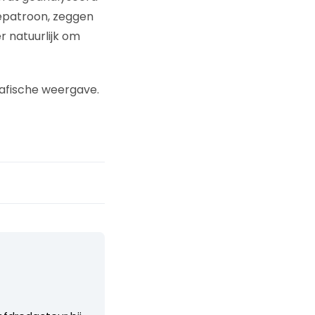
epatroon, zeggen
er natuurlijk om
rafische weergave.