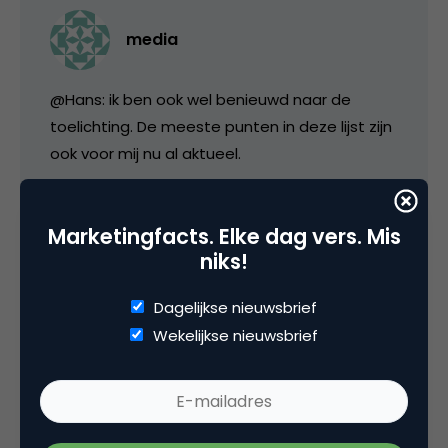
media
@Hans: ik ben ook wel benieuwd naar de
toelichting. De meeste punten in deze lijst zijn
ook voor mij nu al aktueel.
@Tim: bij mij werkt het allemaal prima!?
Marketingfacts. Elke dag vers. Mis
niks!
4 februari 2008 om 15:38
Dagelijkse nieuwsbrief
Wekelijkse nieuwsbrief
Hanzel
@ Marco Veel van deze aspecten spelen nu al