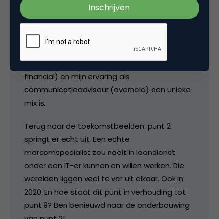
een essentiële rol in mijn dagelijkse werk.
Daarbij komt dat een gezonde mix tussen
Marketing en Communicatie (2 verschillende
disciplines) schaars is. Ik merk dagelijks dat
mijn ervaring op een marketingafdeling (grote
financial) en mijn ervaring als
communicatieadviseur (overheid) een unieke
mix is.
Terug naar de toekomstbeelden: punt 2
springt er echt uit. Een echte
marcomspecialist zou nooit in loondienst
onder een IT-er kunnen en willen werken. Die
werelden liggen veel te ver uit elkaar. Ook in
2020. En hoe staat dit punt in verhouding tot
punt 9? Ben benieuwd naar de onderbouwing
van punt 2!