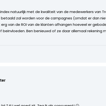
 index natuurlijk met de kwaliteit van de medewerkers van Tr
 betaald zal worden voor de campagnes (omdat er dan niet
ok erg van de ROI van de klanten afhangen hoeveel er gebod
ief beinvloeden. Ben benieuwd of ze daar allemaal rekening
ter
 bij T4U wel goed zit. Zeg ik als concurrent! 🙂