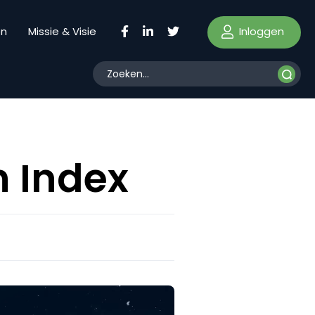
Inloggen
en
Missie & Visie
h Index