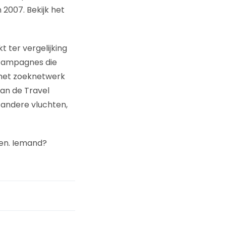
n 2007. Bekijk het
 ter vergelijking
 campagnes die
 het zoeknetwerk
van de Travel
andere vluchten,
ren. Iemand?