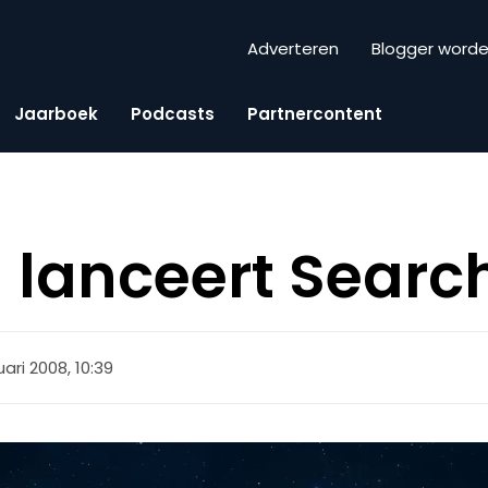
Adverteren
Blogger word
Jaarboek
Podcasts
Partnercontent
u lanceert Searc
uari 2008, 10:39