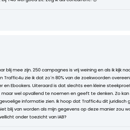
ar blij mee zijn. 250 campagnes is vrij weining en als ik kijk
n Traffic4u zie ik dat zo´n 80% van de zoekwoorden overe
r en Ebookers. Uiteraard is dat slechts een kleine steekproe
is maar wel opvallend te noemen en geeft te denken. Zo kan
egevoelige informatie zien. Ik hoop dat Traffic4u dit juridisc
nt niet blij van worden als mijn gegevens op deze manier zou 
wellicht onder toezicht van IAB?