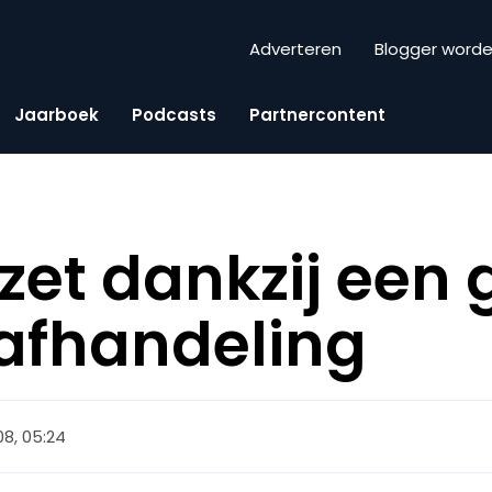
Adverteren
Blogger word
Jaarboek
Podcasts
Partnercontent
et dankzij een
afhandeling
08, 05:24