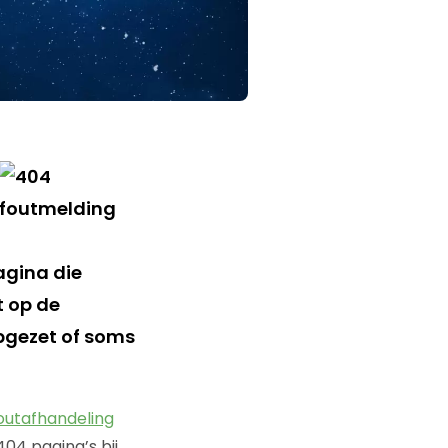
agina die
 op de
opgezet of soms
foutafhandeling
04 pagina’s bij