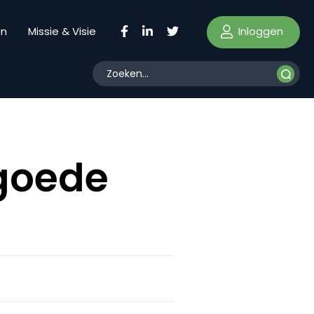
Inloggen
en
Missie & Visie
 goede