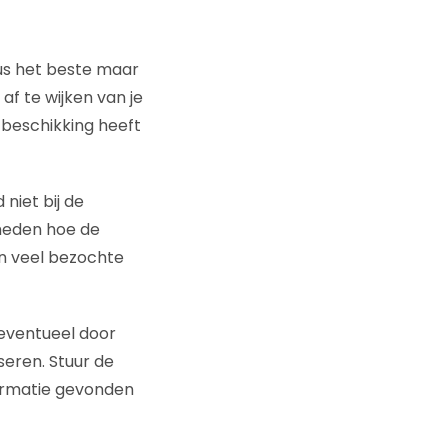
dus het beste maar
af te wijken van je
 beschikking heeft
niet bij de
kheden hoe de
an veel bezochte
 eventueel door
eren. Stuur de
ormatie gevonden