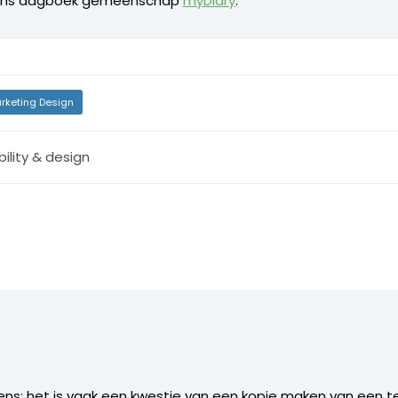
evens dagboek gemeenschap
myDiary
.
rketing Design
ility & design
eens: het is vaak een kwestie van een kopie maken van een