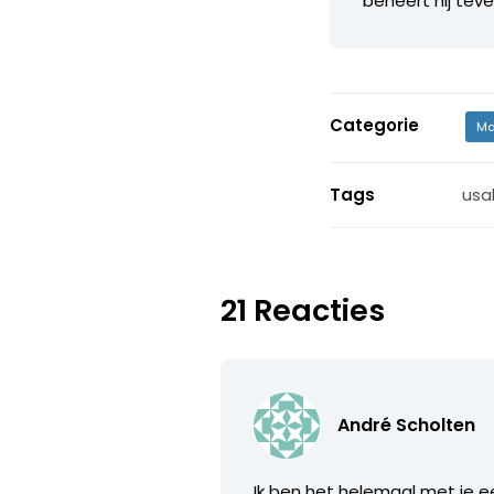
beheert hij t
Categorie
Ma
Tags
usab
21 Reacties
André Scholten
Ik ben het helemaal met je 