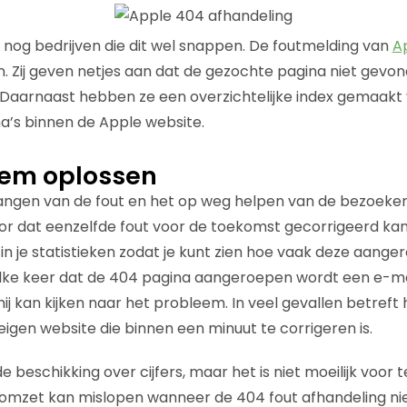
k nog bedrijven die dit wel snappen. De foutmelding van
A
 Zij geven netjes aan dat de gezochte pagina niet gevonde
 Daarnaast hebben ze een overzichtelijke index gemaakt
na’s binnen de Apple website.
eem oplossen
angen van de fout en het op weg helpen van de bezoeker b
oor dat eenzelfde fout voor de toekomst gecorrigeerd k
in je statistieken zodat je kunt zien hoe vaak deze aange
elke keer dat de 404 pagina aangeroepen wordt een e-ma
j kan kijken naar het probleem. In veel gevallen betreft
 eigen website die binnen een minuut te corrigeren is.
de beschikking over cijfers, maar het is niet moeilijk voor 
omzet kan mislopen wanneer de 404 fout afhandeling niet