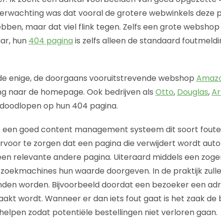
 verwachting was dat vooral de grotere webwinkels deze p
ben, maar dat viel flink tegen. Zelfs een grote webshop 
aar, hun
404 pagina
is zelfs alleen de standaard foutmel
t de enige, de doorgaans vooruitstrevende webshop
Amaz
ing naar de homepage. Ook bedrijven als
Otto
,
Douglas
,
Ar
 doodlopen op hun 404 pagina.
dat een goed content management systeem dit soort fout
voor te zorgen dat een pagina die verwijdert wordt aut
 een relevante andere pagina. Uiteraard middels een z
zoekmachines hun waarde doorgeven. In de praktijk zullen
nden worden. Bijvoorbeeld doordat een bezoeker een adr
aakt wordt. Wanneer er dan iets fout gaat is het zaak de
 helpen zodat potentiële bestellingen niet verloren gaan.