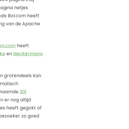
agina netjes
als Bol.com heeft
ding van de Apache
on.com
heeft
ke
en
Neckermann
en grotendeels kan
omatisch
ogenaamde
301
 er nog altijd
es heeft gegokt of
 bezoeker zo goed