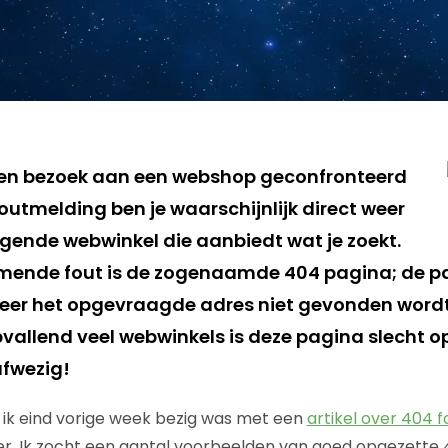
een bezoek aan een webshop geconfronteerd
outmelding ben je waarschijnlijk direct weer
gende webwinkel die aanbiedt wat je zoekt.
omende fout is de zogenaamde 404 pagina; de p
eer het opgevraagde adres niet gevonden wordt
opvallend veel webwinkels is deze pagina slecht 
afwezig!
n ik eind vorige week bezig was met een
artikel over 404 
r. Ik zocht een aantal voorbeelden van goed opgezette 4