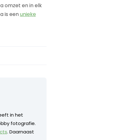
a omzet en in elk
a is een
unieke
eeft in het
obby fotografie.
cts
. Daarnaast