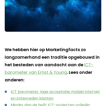
We hebben hier op Marketingfacts zo
langzamerhand een traditie opgebouwd in
het besteden van aandacht aan de
ICT-
barometer van Ernst & Young
. Lees onder
anderen:
ICT barometer: lage acceptatie mobiel internet
en ontevreden klanten
Minder dan de helft ICT-projecten volledig