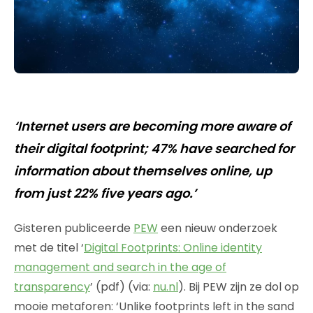
‘Internet users are becoming more aware of
their digital footprint; 47% have searched for
information about themselves online, up
from just 22% five years ago.’
Gisteren publiceerde
PEW
een nieuw onderzoek
met de titel ‘
Digital Footprints: Online identity
management and search in the age of
transparency
’ (pdf) (via:
nu.nl
). Bij PEW zijn ze dol op
mooie metaforen: ‘Unlike footprints left in the sand