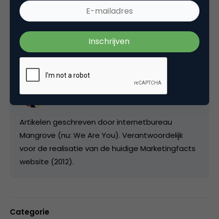
Deel dit artikel
Kopieer link
Mangrove
Internetbureau bij
mangrove.com
Artikelen geschreven door internetbureau
Mangrove (nu: We Are You). Verantwoordelijk
voor de realisatie van de huidige Marketingfacts
website (2012).
Categorie