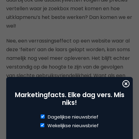
vertellen waar je zoekbox moet komen en hoe
uitklapmenu’s het beste werken? Dan komen we er
wel!
Nee, een verrassingseffect op een website waar al
deze ‘feiten’ aan de laars gelapt worden, kan soms
namelijk nog veel meer opleveren. Het blijft echter
verstandig op de hoogte te zijn van de gevolgen
van slechte gebruiksvriendelijkheid. Want als een
bezoeker iets lastig vindt om te gebruiken dan… ja,
gebruikt hij of zij het gewoon minder.
Marketingfacts. Elke dag vers. Mis
niks!
Volgende keer het laatste deel in deze reeks:
Techniek.
Dagelijkse nieuwsbrief
Wekelijkse nieuwsbrief