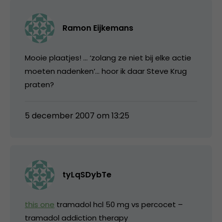
Ramon Eijkemans
Mooie plaatjes! … ‘zolang ze niet bij elke actie
moeten nadenken’… hoor ik daar Steve Krug
praten?
5 december 2007 om 13:25
tyLqSDybTe
this one
tramadol hcl 50 mg vs percocet –
tramadol addiction therapy