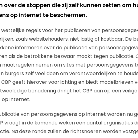
 over de stappen die zij zelf kunnen zetten om h
ns op internet te beschermen.
 wettelijke regels voor het publiceren van persoonsgegev
jken, zoals websitehouders, niet lastig of kostbaar. De be
trokkene informeren over de publicatie van persoonsgegev
ren als de betrokkene bezwaar maakt tegen publicatie.
n maatregelen nemen om sites met persoonsgegevens te 
nen burgers zelf veel doen om verantwoordelijken te houd
t CBP geeft hierover voorlichting en biedt modelbrieven v
e tweeledige benadering dringt het CBP aan op een veilige
op internet.
ublicatie van persoonsgegevens op internet worden nu g
P vraagt in de komende weken een aantal organisaties die 
ctie. Na deze ronde zullen de richtsnoeren worden vastge