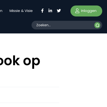
Inloggen
en
Missie & Visie
ook op