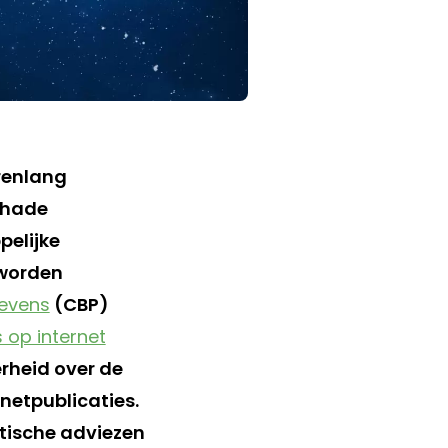
renlang
chade
elijke
worden
evens
(CBP)
 op internet
erheid over de
netpublicaties.
tische adviezen