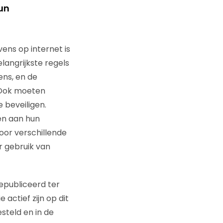
un
ens op internet is
langrijkste regels
ens, en de
 Ook moeten
beveiligen.
en aan hun
oor verschillende
r gebruik van
epubliceerd ter
actief zijn op dit
steld en in de