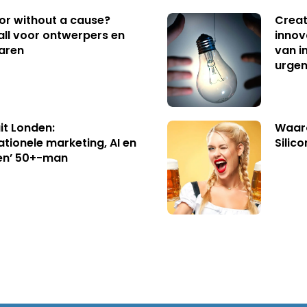
 or without a cause?
Creat
ll voor ontwerpers en
innov
aren
van i
urgen
uit Londen:
Waaro
ationele marketing, AI en
Silico
en’ 50+-man