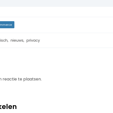
mmerce
disch
,
nieuws
,
privacy
 reactie te plaatsen.
kelen