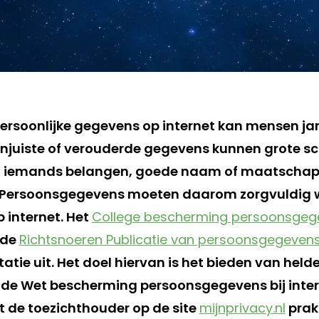
persoonlijke gegevens op internet kan mensen ja
njuiste of verouderde gegevens kunnen grote s
 iemands belangen, goede naam of maatschapp
 Persoonsgegevens moeten daarom zorgvuldig 
p internet. Het
College bescherming persoonsgeg
 de
Richtsnoeren Publicatie van persoonsgegevens
tatie uit. Het doel hiervan is het bieden van held
de Wet bescherming persoonsgegevens bij inter
 de toezichthouder op de site
mijnprivacy.nl
prak