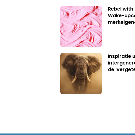
Rebel with
Wake-upca
merkeigen
Inspiratie 
intergener
de ‘verget