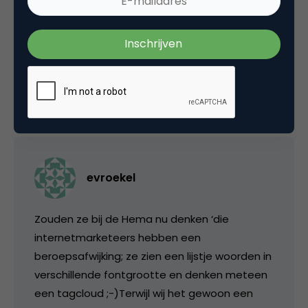
aanmerk dat het volgen van de hema-huisstijl
IMHO het belangrijkste punt is om op te
pakken.)
27 juli 2007 om 09:50
evroekel
Zouden ze bij de Hema nu denken ‘die
internetmarketeers hebben een
beroepsafwijking; ze zien een lijstje woorden in
verschillende fontgrootte en denken meteen
een tagcloud ;-)Terwijl wij het gewoon een