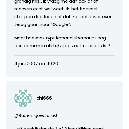
grondig mis… Ik vraag me dan ook af of
mensen echt wel weet-ik-het hoeveel
stappen doorlopen of dat ze toch liever even
terug gaan naar “Google”.
Maar hoevaak typt iemand überhaupt nog
een domein in als hij/zij op zoek naar iets is..?
11 juni 2007 om 19:20
chi666
@Ruben: goed stuk!
Zelf denk ik dat de 2 of 3 keer klikken regel