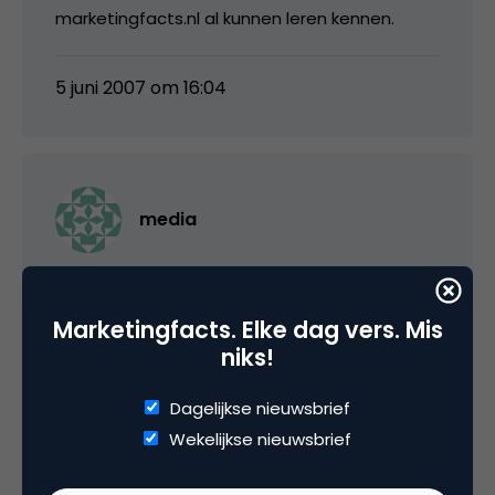
marketingfacts.nl al kunnen leren kennen.
5 juni 2007 om 16:04
media
Zit net je verslag te lezen: presentatie over
webdesign is een goed punt. Had ik inderdaad
Marketingfacts. Elke dag vers. Mis
rekening mee moeten houden. Probleem is
niks!
dat ik tot vorige week geen goed totaalbeeld
had van alle presentaties. Op basis daarvan
Dagelijkse nieuwsbrief
had ik een gastspreker kunnen voorstellen.
Wekelijkse nieuwsbrief
Something to remember voor volgend jaar.
Thx!