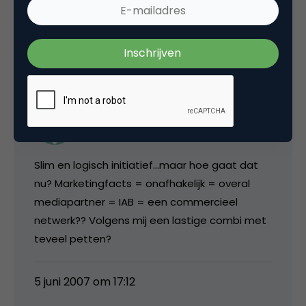
5 juni 2007 om 16:07
Peter
Slim en logisch initiatief…maar hoe gaat dat
nu? Marketingfacts = onafhakelijk = overal
mediapartner = IAB = een commercieel
netwerk?? Volgens mij een lastige combi met
teveel petten?
5 juni 2007 om 17:12