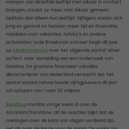
mensen van dezelfde leeftijd met elkaar in contact
brengen, omdat ze meer met elkaar gemeen
hebben dan alleen hun leeftijd. Vijftigers voelen zich
jong en gezond en hebben meer tijd en financiële
middelen voor vakanties, hobby’s en andere
activiteiten. Lode Broekman schreef begin dit jaar
op
Marketingfacts
over het stijgende aantal ‘silver
surfers’ naar aanleiding van een onderzoek van
Deloitte. De grootste financieel-zakelijke
dienstverlener van Nederland verwacht dat het
aantal sociaal netwerkende vijftigplussers dit jaar
zal oplopen van 1 naar 20 miljoen.
Resultlog
meldde vorige week al over de
Abraham/Sarahbox. Uit de reacties blijkt dat de
meningen over de kans van slagen verdeeld zijn,
net als over de keuze voor de naam. De naam zou