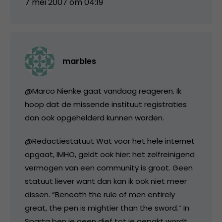
7 mei 2007 om 04:19
marbles
@Marco Nienke gaat vandaag reageren. Ik
hoop dat de missende instituut registraties
dan ook opgehelderd kunnen worden.
@Redactiestatuut Wat voor het hele internet
opgaat, IMHO, geldt ook hier: het zelfreinigend
vermogen van een community is groot. Geen
statuut liever want dan kan ik ook niet meer
dissen. “Beneath the rule of men entirely
great, the pen is mightier than the sword.” In
Sparta ben je geen dief tot je gepakt wordt.