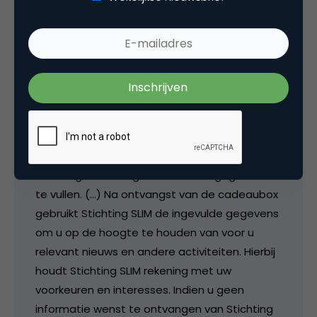
& ook je mailadres achterlaten bij Nienke’s
vrienden wordt geen feest. Nog tot na je
pensioen ga je worden achtervolgd, behalve
als je ze (jawel!!) een heuse brief stuurt of
via??? :
Verwerken van persoonsgegevens
Stichting SLIM vraagt u om enkele gegevens in
te vullen. (…) Na ontvangst van de cadeaubox
gebruikt Stichting SLIM de ingevulde gegevens
om u op de hoogte te houden van voor u
relevant nieuws en andere activiteiten. Hierbij
houdt Stichting SLIM rekening met uw
voorkeuren en interesses. Indien u geen
informatie wenst te ontvangen van Stichting