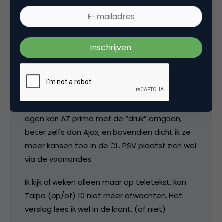
leken te worden weerlegd tot aan de
winterstop, maar eigenlijk klopt het zo toch
wel. De patronen van Guus waren natuurlijk zo
goed ingesleten dat het even duurde voordat
we de hand van Ronald in het spel zouden
terugzien.
Als de titel dan toch niet naar Eindhoven komt,
laat hem dan maar naar Alkmaar gaan. In mijn
ogen kan AZ prima met de “druk” omgaan,
beter zelfs dan Ajax, en bovendien dicht ik ze
meer kansen toe in de CL. PSV plaatst zich wel
via de voorrondes.
Ik kijk al weken alleen maar op teletekst, kan
Talpa (op/of) 10 niet meer afwachten. Het
verslag lees ik wel in de krant. (of niet)