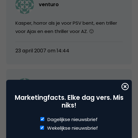
venturo
Kasper, horror als je voor PSV bent, een triller
voor Ajax en een thriller voor AZ. 🙂
23 april 2007 om 14:44
Laurens van Heeswijk
Marketingfacts. Elke dag vers. Mis
niks!
Ik ben al sinds mijn 8e PSV aanhanger, en heb
met lede ogen het verval aangezien, maar
Dagelijkse nieuwsbrief
eigenlijk ook wel aan zien komen. Al bij de
Wekelijkse nieuwsbrief
aanstelling van Koeman had ik mijn twijfels, die