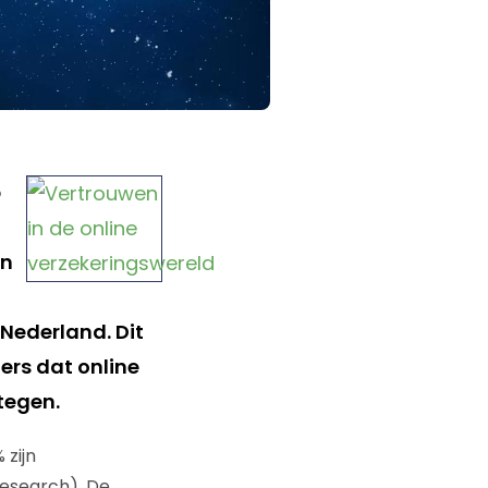
p
en
 Nederland. Dit
ers dat online
stegen.
 zijn
Research). De