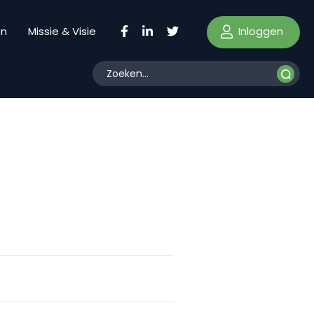
Inloggen
en
Missie & Visie