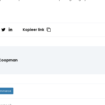
Kopieer link
 Koopman
mmerce