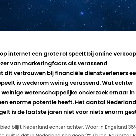
p internet een grote rol speelt bij online verkoo
lezer van marketingfacts als verassend
 dit vertrouwen bij financiële dienstverleners e
 speelt is wederom weinig verassend. Wat echter
et weinige wetenschappelijke onderzoek ernaar in
 een enorme potentie heeft. Het aantal Nederland
egelt is de laatste jaren niet voor niets enorm ge
ied blijft Nederland echter achter. Waar in Engeland 36%
e sluit is dat in Nederland nog geen 2% (bron: Forrester 