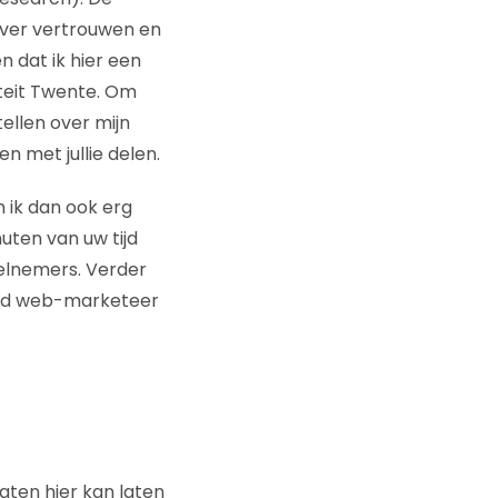
over vertrouwen en
n dat ik hier een
teit Twente. Om
tellen over mijn
n met jullie delen.
n ik dan ook erg
uten van uw tijd
eelnemers. Verder
end web-marketeer
taten hier kan laten