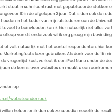
rkt staat in schril contrast met gepubliceerde stukken 
ongeveer 10 in de afgelopen 3 jaar. Dat is dan ook de rede
houden in het kader van mijn afstuderen aan de Universi
 teveel te beïnvloeden kan ik hier natuurlijk niet alles ver
afloop van dit onderzoek wil ik erg graag mijn bevindinge
t of valt natuurlijk met het aantal respondenten, hier ka
e Marketingfacts lezer gebruiken. Als dank voor de 15 min
n de vragenlijst kost, verloot ik een iPod Nano onder de d
 bij aan de kennis over websites en maakt u een aankom
 vinden op:
on.nl/websiteonderzoek
mij willen helpen en ik dan ook zo spoedig mogelijk de resul