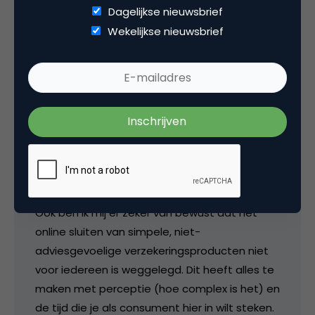
Eduys
Dagelijkse nieuwsbrief
Wekelijkse nieuwsbrief
Beste Gert Jan,
Dank voor jouw invalshoek en je pleidooi voor
de adviseur. Hoewel ik zeer zeker niet zeg dat
de tussenpersoon verleden tijd is, dient mijns
inziens de tussenpersoon zijn toegevoegde
waarde en zijn beloning te herzien in het kader
van de ontwikkelingen op internet.
Ook ben ik mij er zeker van bewust dat het
online sluiten van simpele, niet-
adviesgevoelige verzekeringsproducten niet
voor iedereen is weggelegd. Dit heeft alles te
maken met perceptie (hoe complex is het) en
de tijd die je als consument hier in wilt steken.