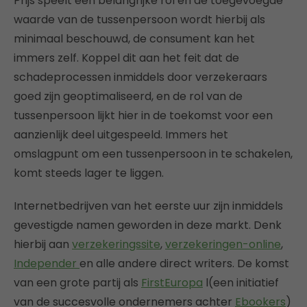
Prijs speelt een belangrijke rol en de toegevoegde
waarde van de tussenpersoon wordt hierbij als
minimaal beschouwd, de consument kan het
immers zelf. Koppel dit aan het feit dat de
schadeprocessen inmiddels door verzekeraars
goed zijn geoptimaliseerd, en de rol van de
tussenpersoon lijkt hier in de toekomst voor een
aanzienlijk deel uitgespeeld. Immers het
omslagpunt om een tussenpersoon in te schakelen,
komt steeds lager te liggen.
Internetbedrijven van het eerste uur zijn inmiddels
gevestigde namen geworden in deze markt. Denk
hierbij aan
verzekeringssite
,
verzekeringen-online
,
Independer
en alle andere direct writers. De komst
van een grote partij als
FirstEuropa
l(een initiatief
van de succesvolle ondernemers achter
Ebookers
)