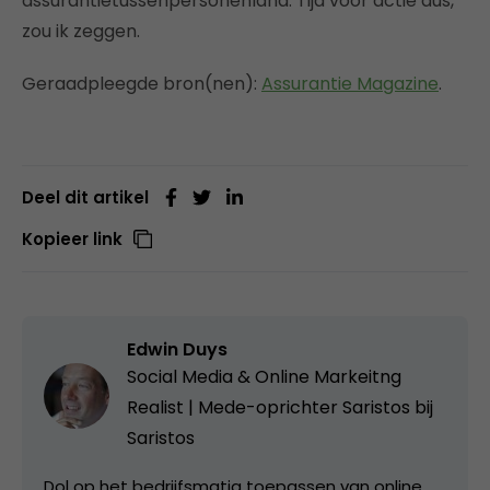
assurantietussenpersonenland. Tijd voor actie dus,
zou ik zeggen.
Geraadpleegde bron(nen):
Assurantie Magazine
.
Deel dit artikel
Kopieer link
Edwin Duys
Social Media & Online Markeitng
Realist | Mede-oprichter Saristos bij
Saristos
Dol op het bedrijfsmatig toepassen van online