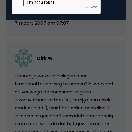
een beetje veel sceptisch over…
7 maart 2007 om 07:07
Dirk W.
Klanten je winkel in dwingen door
functionaliteiten weg te nemen? Ik vrees dat
dit vanwege de concurrentie geen
levensvatbare insteek is (tenzij je een uniek
product biedt), want het online bestellen &
laten bezorgen heeft inmiddels een zodanig
grote meerwaarde dat het gewoon ergens
anders besteld wordt waar men wel bezorgt.