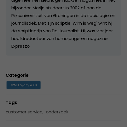
algemeen en slecht gemaakte magazines in het
bijzonder. Merijn studeert in 2002 af aan de
Rijksuniversiteit van Groningen in de sociologie en
journalistiek. Met zijn scriptie 'Wim is weg' wint hij
de scriptieprijs van De Journalist. Hij was vier jaar
hoofdredacteur van homojongerenmagazine
Expreszo.
Categorie
CRM, Loyalty & CX
Tags
customer service
,
onderzoek