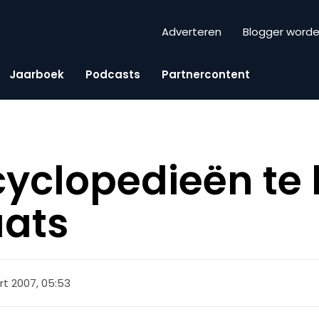
Adverteren
Blogger word
Jaarboek
Podcasts
Partnercontent
cyclopedieën te
aats
t 2007, 05:53