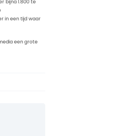
 bijna 1.800 te
e
 in een tijd waar
 media een grote