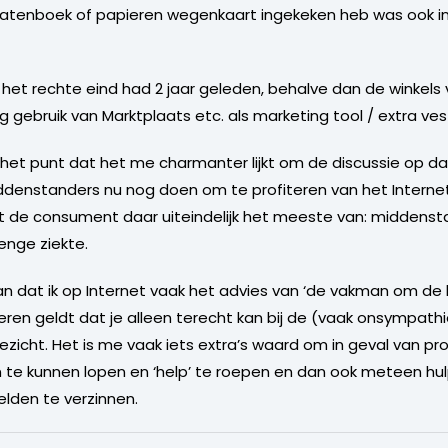
tratenboek of papieren wegenkaart ingekeken heb was ook in
j het rechte eind had 2 jaar geleden, behalve dan de winkels
g gebruik van Marktplaats etc. als marketing tool / extra ves
et punt dat het me charmanter lijkt om de discussie op da
ddenstanders nu nog doen om te profiteren van het Internet
rt de consument daar uiteindelijk het meeste van: middensta
enge ziekte.
 van dat ik op Internet vaak het advies van ‘de vakman om de h
ren geldt dat je alleen terecht kan bij de (vaak onsympathi
ezicht. Het is me vaak iets extra’s waard om in geval van pr
en te kunnen lopen en ‘help’ te roepen en dan ook meteen hul
elden te verzinnen.