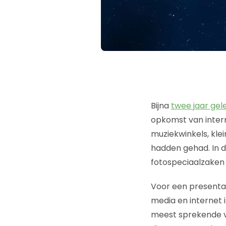
Bijna
twee jaar gel
opkomst van intern
muziekwinkels, kle
hadden gehad. In 
fotospeciaalzake
Voor een presentati
media en internet 
meest sprekende v