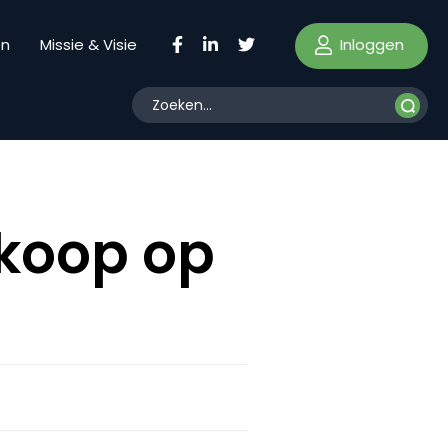
Inloggen
en
Missie & Visie
 koop op