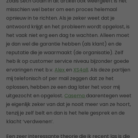
Zoals Seth Godin in dit artikel ook weergeeft is het
misschien wel beter om een proces helemaal
opnieuw in te richten. Als je zeker weet dat je
antwoord krijgt en het probleem wordt opgelost, is
het vaak niet erg een dag te wachten. Alleen moet
je dan wel die garantie hebben (als klant) en de
reputatie die je waarmaakt (de organisatie). Zelf
heb ik op customer service niveau bijzonder goede
ervaringen met b.v.
Alex
en
XS4all
. Als deze partijen
mij telefonisch of per mail zeggen dat ze het
oplossen, hebben ze een dag later het voor mij
uitgezocht en opgelost.
Casema
daarentegen weet
je eigenlijk zeker van dat je nooit meer van ze hoort,
tenzij je zelf belt en dan is het hele gesprek en de
klacht ‘verdwenen’.
Een zeer interessante theorie die ik recent las is die