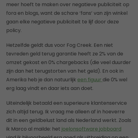
meer hoeft te maken over negatieve publiciteit op
fora en blogs, want de schare ‘fans’ van zijn winkel
gaan elke negatieve publiciteit te lijf door deze
policy.
Hetzelfde geldt dus voor Fog Creek. Een niet
tevreden geld terug garantie heeft ze 2% van de
omzet gekost en 0% chargebacks (die veel duurder
zijn dan het terugstorten van het geld). En ook in
Amerika heb je dan natuurlijk
een figuur
die 0% wel
erg laag vindt en daar iets aan doet.
Uiteindelijk betaald een superieure klantenservice
zich altijd terug. Ik vraag me alleen af in hoeverre
dit in een geldbelust land als Nederland werkt. Zoals
ik Marco al mailde: het
joelonsoftware jobboard
vind ik bijvoorbeeld erg goed als uitbreiding op een