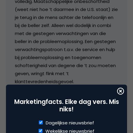
volledig. Maatschappelijke onbeschoftheid
(weet niet hoe ’t daarmee in de U.S. staat) zie
je terug in de mens achter de telefoonlijn en
bij de beller zelf. Alleen wel dodelijk in combi
met de gestegen verwachtingen van die
beller in de probleemoplossing. Een gestegen
verwachtingspatroon t.a.v. de service en hulp
bij probleemoplossing en toegenomen
schofterigheid van degene die ’t zou moeten
geven, wringt flink met ’t
klanttevredenheidsgevoel.
Ik zie maar weinig bedrijven het gat in duiken:
Marketingfacts. Elke dag vers. Mis
klantenservice pro-actief op imagebuilding,
niks!
relatiemanagement. Voor de klant die je al
hebt, je weet wel – die je minder kost dan een
Dagelijkse nieuwsbrief
nieuwe klant – en bereid is nog harder met z’n
Wekelijkse nieuwsbrief