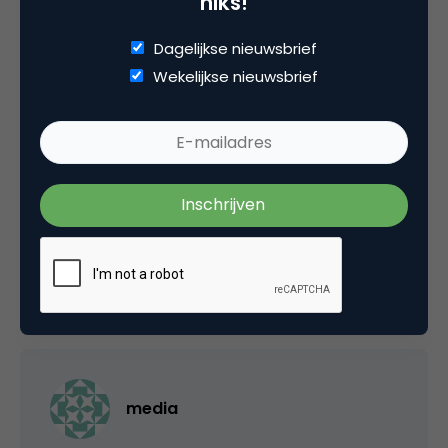
niks!
Dagelijkse nieuwsbrief
Jeroen Baas
Wekelijkse nieuwsbrief
Ik zie ook mooie samenwerkingsverbanden
ontstaan. Wellicht dat Hyves interesse heeft
in YelloYello of andersom. Hyves heeft
tenslotte al zoiets, maar dat komt nog niet
helemaal los he..
7 februari 2007 om 14:29
media