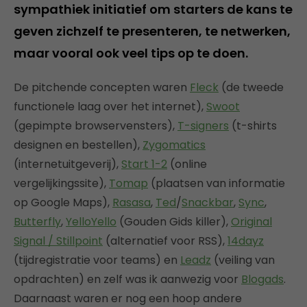
sympathiek initiatief om starters de kans te
geven zichzelf te presenteren, te netwerken,
maar vooral ook veel tips op te doen.
De pitchende concepten waren
Fleck
(de tweede
functionele laag over het internet),
Swoot
(gepimpte browservensters),
T-signers
(t-shirts
designen en bestellen),
Zygomatics
(internetuitgeverij),
Start 1-2
(online
vergelijkingssite),
Tomap
(plaatsen van informatie
op Google Maps),
Rasasa
,
Ted
/
Snackbar
,
Sync
,
Butterfly
,
YelloYello
(Gouden Gids killer),
Original
Signal / Stillpoint
(alternatief voor RSS),
14dayz
(tijdregistratie voor teams) en
Leadz
(veiling van
opdrachten) en zelf was ik aanwezig voor
Blogads
.
Daarnaast waren er nog een hoop andere