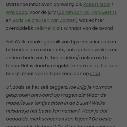
startende intiatieven aanwezig als
Robert Gaal
‘s
Wakoopa
. Voor de jury (
Johan van Mil
,
Han Gerrits
en
Boris Veldhuijzen van Zanten
) was echter
overduidelijk
YelloYello
als winnaar van de avond.
YelloYello maakt gebruik van tips van vrienden en
bekenden om restaurants, cafes, clubs, winkels en
andere bedrijven te beoordelen/ranken en te
tonen. Het is daarbij mogelijk te zoeken op het soort
bedrijf, maar vanzelfsprekend ook op
stad
.
Of, zoals ze het zelf zeggen:
Hoe krijg je normaal
gesproken antwoord op vragen als: Waar de
hippe/leuke tentjes zitten in de buurt? Welke
huisarts je het beste kan nemen? Waar je dat
bepaalde merk schoenen kan kopen? De beste
advocaat in de buurt? De #1 restaurant voor een