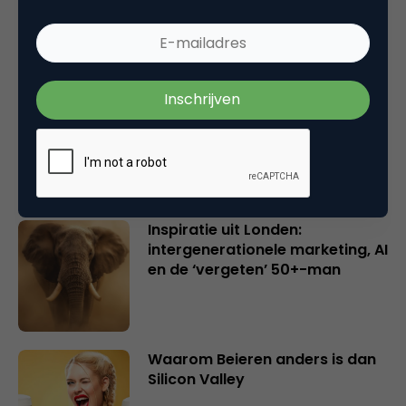
en merkeigenaren
Creatieve sector als aanjager
van innovatie en ontsluiter en
verbinder van industrieën
belangrijker en urgenter dan
ooit
Inspiratie uit Londen:
intergenerationele marketing, AI
en de ‘vergeten’ 50+-man
Waarom Beieren anders is dan
Silicon Valley