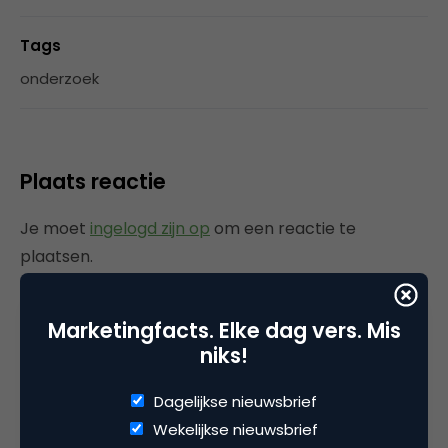
Tags
onderzoek
Plaats reactie
Je moet
ingelogd zijn op
om een reactie te
plaatsen.
Marketingfacts. Elke dag vers. Mis
niks!
Gerelateerde artikelen
Dagelijkse nieuwsbrief
Rebel with or without a cause?
Wekelijkse nieuwsbrief
Wake-upcall voor ontwerpers