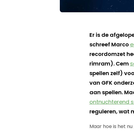
Er is de afgelo
schreef Marco
e
recordomzet hee
rimram). Cem
s
spellen zelf) vo
van GFK onderzoe
aan spellen. Ma
ontnuchterend s
reguleren, wat 
Maar hoe is het n