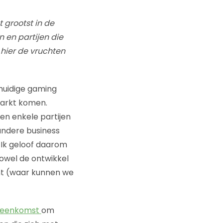
 grootst in de
 en partijen die
 hier de vruchten
huidige gaming
 markt komen.
en enkele partijen
 andere business
 Ik geloof daarom
owel de ontwikkel
ant (waar kunnen we
ijeenkomst
om