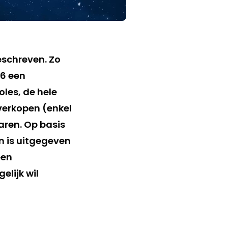
eschreven. Zo
06 een
les, de hele
verkopen (enkel
aren. Op basis
n is uitgegeven
een
elijk wil