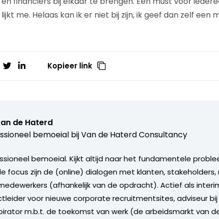
 en financiers bij elkaar te brengen. Een must voor ieder
jkt me. Helaas kan ik er niet bij zijn, ik geef dan zelf een 
Kopieer link
van de Haterd
ssioneel bemoeial bij
Van de Haterd Consultancy
ssioneel bemoeial. Kijkt altijd naar het fundamentele proble
ale focus zijn de (online) dialogen met klanten, stakeholder
edewerkers (afhankelijk van de opdracht). Actief als inte
tleider voor nieuwe corporate recruitmentsites, adviseur bij
spirator m.b.t. de toekomst van werk (de arbeidsmarkt van d