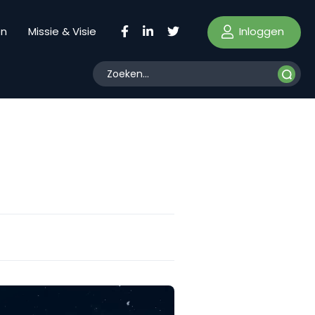
Inloggen
en
Missie & Visie