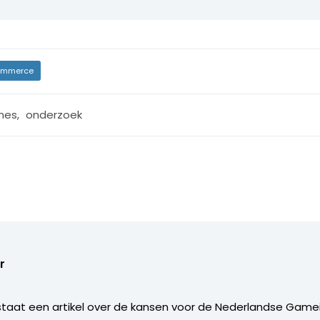
mmerce
mes
,
onderzoek
r
taat een artikel over de kansen voor de Nederlandse Gamein