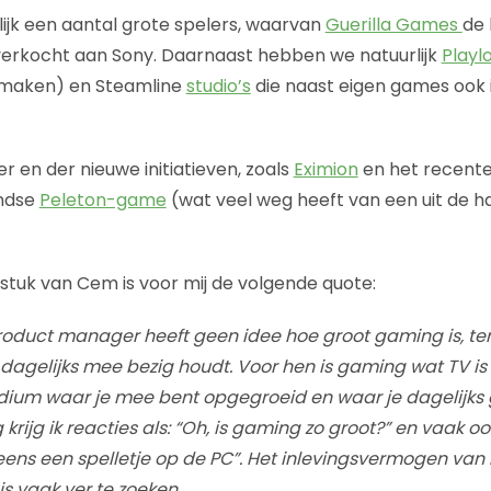
jk een aantal grote spelers, waarvan
Guerilla Games
de 
 verkocht aan Sony. Daarnaast hebben we natuurlijk
Playl
maken) en Steamline
studio’s
die naast eigen games ook 
r en der nieuwe initiatieven, zoals
Eximion
en het recente
andse
Peleton-game
(wat veel weg heeft van een uit de 
 stuk van Cem is voor mij de volgende quote:
oduct manager heeft geen idee hoe groot gaming is, ter
na dagelijks mee bezig houdt. Voor hen is gaming wat TV is 
dium waar je mee bent opgegroeid en waar je dagelijks 
rijg ik reacties als: “Oh, is gaming zo groot?” en vaak oo
eens een spelletje op de PC”. Het inlevingsvermogen van 
s vaak ver te zoeken.