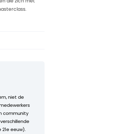
een die zich met
masterclass.
em, niet de
s, medewerkers
rim community
 verschillende
e 21e eeuw).