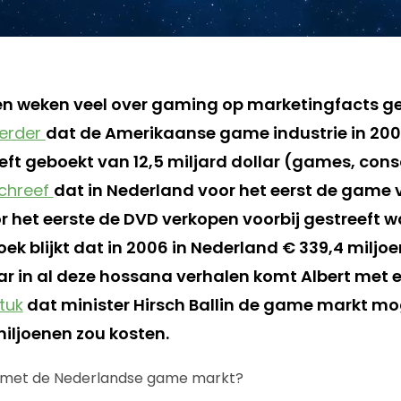
pen weken veel over gaming op marketingfacts g
erder
dat de Amerikaanse game industrie in 20
ft geboekt van 12,5 miljard dollar (games, conso
chreef
dat in Nederland voor het eerst de game 
or het eerste de DVD verkopen voorbij gestreeft w
k blijkt dat in 2006 in Nederland € 339,4 miljoe
ar in al deze hossana verhalen komt Albert met 
tuk
dat minister Hirsch Ballin de game markt mog
miljoenen zou kosten.
u met de Nederlandse game markt?