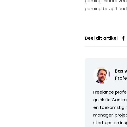
gaming initiatieven
gaming bezig houd li
Deel dit artikel
Bas 
Profe
Freelance profe
quick fix. Centr
en toekomstig m
manager, projec
start ups en in