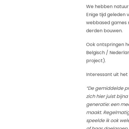
We hebben natuurli
Enige tijd geleden
webbased games 
derden bouwen.
Ook ontspringen he
Belgisch / Nederl
project).
Interessant uit het
“De gemiddelde pr
zich hier juist bij
generatie: een me
maakt. Regelmatig k
speelde ik ook wel
of haar doelgroep i