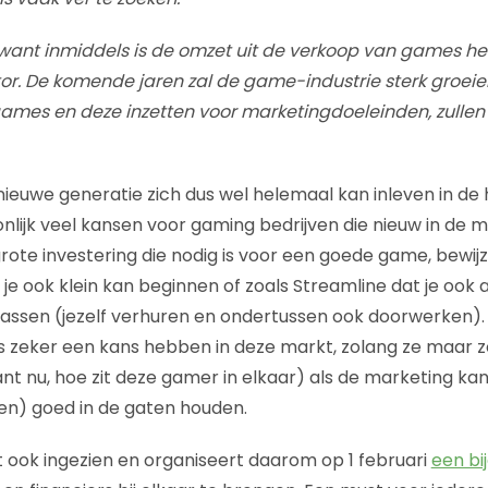
want inmiddels is de omzet uit de verkoop van games het
r. De komende jaren zal de game-industrie sterk groeien
games en deze inzetten voor marketingdoeleinden, zullen
euwe generatie zich dus wel helemaal kan inleven in de 
oonlijk veel kansen voor gaming bedrijven die nieuw in de
ote investering die nodig is voor een goede game, bewijz
 je ook klein kan beginnen of zoals Streamline dat je ook
assen (jezelf verhuren en ondertussen ook doorwerken).
s zeker een kans hebben in deze markt, zolang ze maar z
lant nu, hoe zit deze gamer in elkaar) als de marketing k
en) goed in de gaten houden.
t ook ingezien en organiseert daarom op 1 februari
een b