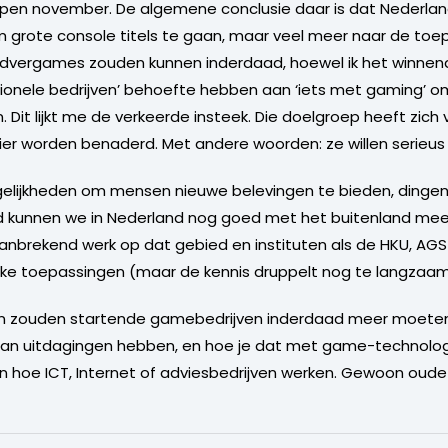
pen november. De algemene conclusie daar is dat Nederlan
m grote console titels te gaan, maar veel meer naar de to
 Advergames zouden kunnen inderdaad, hoewel ik het winnen
tionele bedrijven’ behoefte hebben aan ‘iets met gaming’ 
n. Dit lijkt me de verkeerde insteek. Die doelgroep heeft zic
ier worden benaderd. Met andere woorden: ze willen serie
lijkheden om mensen nieuwe belevingen te bieden, dingen u
d kunnen we in Nederland nog goed met het buitenland mee. Be
brekend werk op dat gebied en instituten als de HKU, AGS 
ke toepassingen (maar de kennis druppelt nog te langzaam 
n zouden startende gamebedrijven inderdaad meer moeten 
aan uitdagingen hebben, en hoe je dat met game-technolog
n hoe ICT, Internet of adviesbedrijven werken. Gewoon oude 