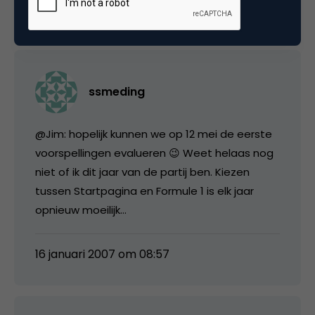
15 januari 2007 om 16:13
ssmeding
@Jim: hopelijk kunnen we op 12 mei de eerste
voorspellingen evalueren 😉 Weet helaas nog
niet of ik dit jaar van de partij ben. Kiezen
tussen Startpagina en Formule 1 is elk jaar
opnieuw moeilijk…
16 januari 2007 om 08:57