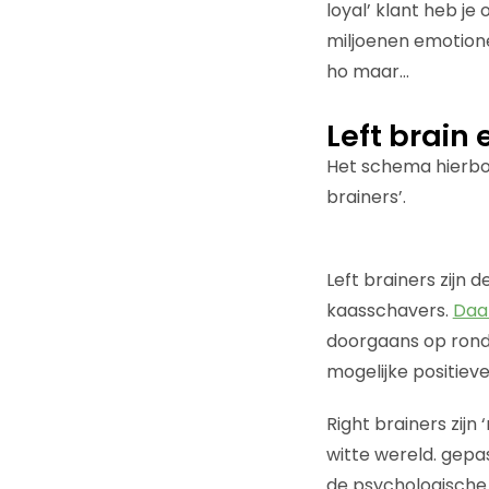
loyal’ klant heb je
miljoenen emotione
ho maar…
Left brain 
Het schema hierbov
brainers’.
Left brainers zijn
kaasschavers.
Daa
doorgaans op rond
mogelijke positieve
Right brainers zij
witte wereld. gepa
de psychologische 