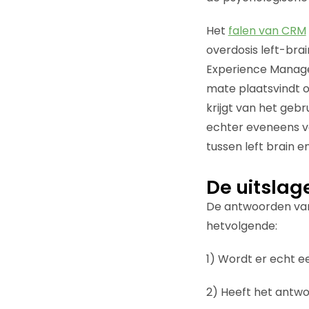
Het
falen van CRM
overdosis left-br
Experience Managem
mate plaatsvindt o
krijgt van het gebr
echter eveneens v
tussen left brain en
De uitslag
De antwoorden van
hetvolgende:
1) Wordt er echt e
2) Heeft het antwo