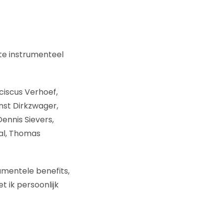
te instrumenteel
ciscus Verhoef,
nst Dirkzwager,
Dennis Sievers,
aal, Thomas
umentele benefits,
 ik persoonlijk