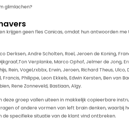
 om glimlachen?
havers
n krijgen geen fles Canicas, omdat hun antwoorden me 
co Derksen, Andre Scholten, Roel, Jeroen de Koning, Fran
jkgraaf,Ton Verplanke, Marco Ophof, Jelmer de Jong, Er
thijs, Rein, Vogel,rxbbx, Erwin, Jeroen, Richard Theus, Ulco, 
, Francis, Philippe, Leon Ekkels, Edwin Kersten, Ben van B
ien, Rene Zonneveld, Bastiaan, Algy.
deze groep vallen uiteen in makkelijk copieerbare instr
gen of andere vormen van left brain denken, waarbij het
n de specifieke situatie van de klant vind ontbreken.