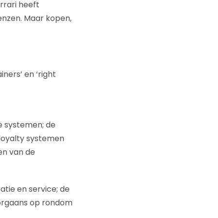
rrari heeft
renzen. Maar kopen,
ners’ en ‘right
de systemen; de
 loyalty systemen
en van de
tie en service; de
doorgaans op rondom