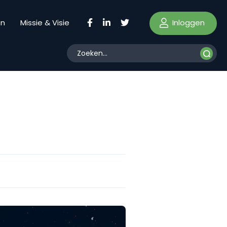
Inloggen
en
Missie & Visie