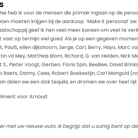
s
e heb ik voor de mensen die primair ingaan op de persoon
nten moeten krijgen bij de aankoop. ‘Make it personal’ ze
aatschappij geef ik hen veel meer kansen om veel te ver
 vast op termijn wel goed. Als je op een gegeven momen
PaulS, ellen dijkshoorn, Serge, Carl, Berry, Hayo, Marc v
in vd Mey, Matthias Blom, Richard, G. van Helden, Nick Meij
st S., Pieter Voogt, Gerben, Floris Spin, BeeBee, David Brin
o Raets, Danny, Cees, Robert Boekestijn, Carl Mangold (na z
dan delen we een slok tequila, en dromen we over heel rij
liment voor Arnoud:
ier met uw nieuwe auto. Ik begrijp dat u zuinig bent op de