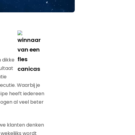
n dikke
ultaat
tie
cutie. Waarbij je
ipe heeft iedereen
ogen al veel beter
euwe klanten denken
 wekelijks wordt