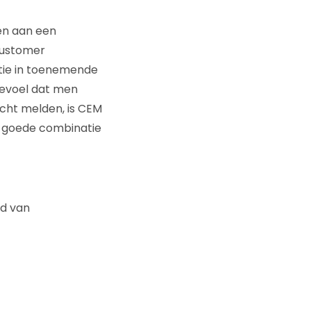
en aan een
ustomer
tie in toenemende
 gevoel dat men
ht melden, is CEM
n goede combinatie
nd van