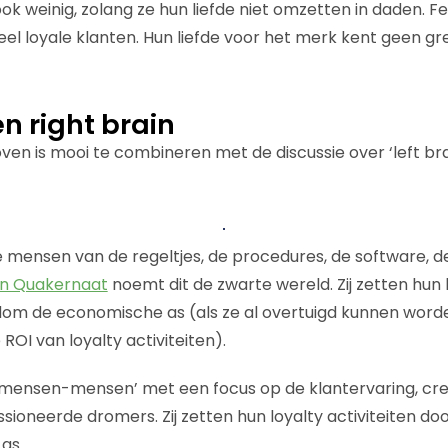
 ook weinig, zolang ze hun liefde niet omzetten in daden. Fe
el loyale klanten. Hun liefde voor het merk kent geen g
en right brain
en is mooi te combineren met de discussie over ‘left brai
 de mensen van de regeltjes, de procedures, de software, 
n Quakernaat
noemt dit de zwarte wereld. Zij zetten hun
om de economische as (als ze al overtuigd kunnen word
 ROI van loyalty activiteiten).
n ‘mensen-mensen’ met een focus op de klantervaring, crea
ssioneerde dromers. Zij zetten hun loyalty activiteiten 
as.