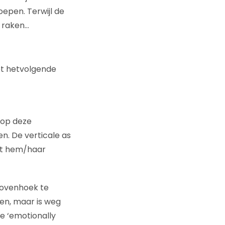
epen. Terwijl de
e raken…
et hetvolgende
 op deze
en. De verticale as
et hem/haar
rbovenhoek te
open, maar is weg
e ‘emotionally