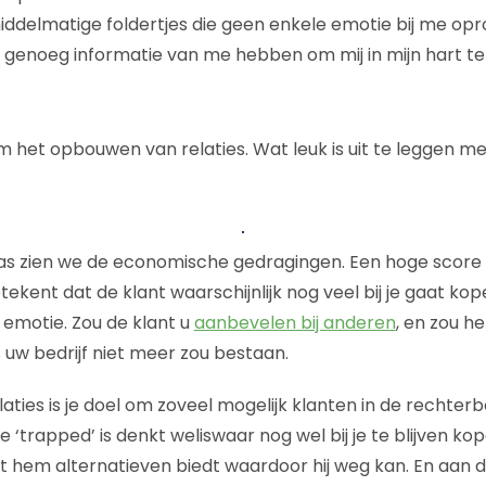
ddelmatige foldertjes die geen enkele emotie bij me opro
 genoeg informatie van me hebben om mij in mijn hart t
 het opbouwen van relaties. Wat leuk is uit te leggen m
 as zien we de economische gedragingen. Een hoge score
etekent dat de klant waarschijnlijk nog veel bij je gaat kop
emotie. Zou de klant u
aanbevelen bij anderen
, en zou h
 uw bedrijf niet meer zou bestaan.
elaties is je doel om zoveel mogelijk klanten in de rechte
die ‘trapped’ is denkt weliswaar nog wel bij je te blijven k
t hem alternatieven biedt waardoor hij weg kan. En aan d