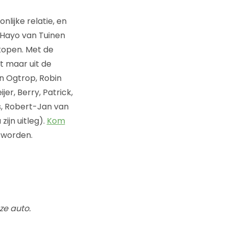
lijke relatie, en
i Hayo van Tuinen
kopen. Met de
t maar uit de
an Ogtrop, Robin
er, Berry, Patrick,
ks, Robert-Jan van
ijn uitleg).
Kom
k worden.
ze auto.