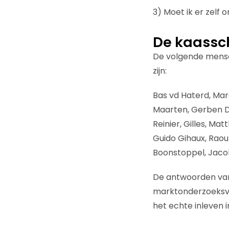
3) Moet ik er zelf
De kaassc
De volgende mense
zijn:
Bas vd Haterd, Mar
Maarten, Gerben Di
Reinier, Gilles, Mat
Guido Gihaux, Raoul
Boonstoppel, Jacob
De antwoorden van 
marktonderzoeksvra
het echte inleven i