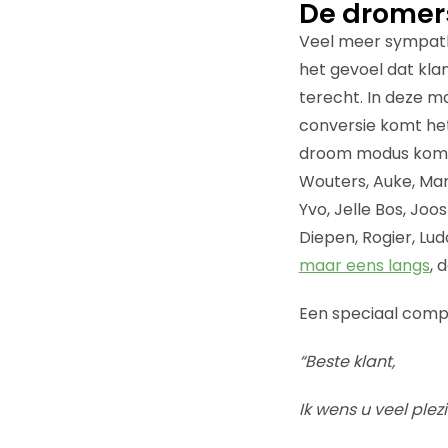
De dromer
Veel meer sympathi
het gevoel dat kla
terecht. In deze m
conversie komt het
droom modus komt, 
Wouters, Auke, Mart
Yvo, Jelle Bos, Joo
Diepen, Rogier, Lud
maar eens langs
, 
Een speciaal comp
“Beste klant,
Ik wens u veel plez