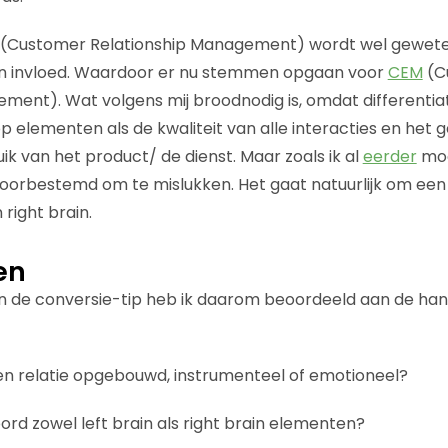
(Customer Relationship Management) wordt wel gewet
ain invloed. Waardoor er nu stemmen opgaan voor
CEM
(C
ent). Wat volgens mij broodnodig is, omdat differentia
p elementen als de kwaliteit van alle interacties en het
uik van het product/ de dienst. Maar zoals ik al
eerder
moc
oorbestemd om te mislukken. Het gaat natuurlijk om ee
 right brain.
en
 de conversie-tip heb ik daarom beoordeeld aan de ha
en relatie opgebouwd, instrumenteel of emotioneel?
ord zowel left brain als right brain elementen?