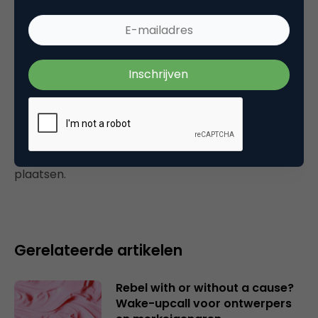
Ik heb al een half jaar een apple lay out op
mijn windows desktop. Erg leuk inderdaad.
8 januari 2007 om 08:33
Plaats reactie
Je moet
ingelogd zijn op
om een reactie te
plaatsen.
Gerelateerde artikelen
Rebel with or without a cause?
Wake-upcall voor ontwerpers