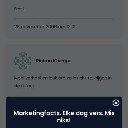
Ernst
28 november 2006 om 13:12
RichardOsinga
Mooi verhaal en leuk om zo inzicht te krijgen in
de cijfers.
Denk wel dat de applicatie nog even moet
draaien voor break-even in zicht is.
Marketingfacts. Elke dag vers. Mis
niks!
Voor een vakantie-discounter lijkt me een
marge van 10% een behoorlijk hoge marge.