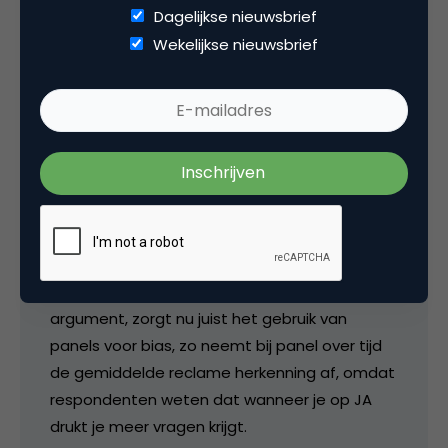
Dagelijkse nieuwsbrief
Wekelijkse nieuwsbrief
marcelvogels
Uiteraard schaadt OVERdaad. Echter, mits
goed toegepast, dus duidelijke uitnodiging,
met kleine prijs en een contact frequentie van
1is er niks op tegen. Dat zien we, want wij zijn
zo’n bedrijf die zich met online reclame
onderzoek bezighoudt.
Overigens, en da’s zeker een belangrijk
argument, zorgt nu juist het gebruik van
panels voor bias, zo neemt bij panel over tijd
de gemiddelde reclame herkenning af, omdat
respondenten weten dat wanneer je op JA
drukt je meer vragen krijgt.