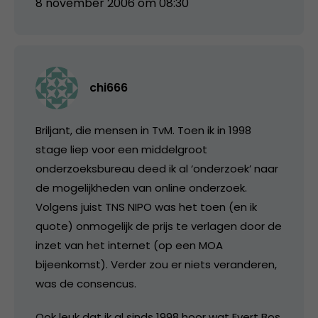
8 november 2006 om 08:30
chi666
Briljant, die mensen in TvM. Toen ik in 1998
stage liep voor een middelgroot
onderzoeksbureau deed ik al ‘onderzoek’ naar
de mogelijkheden van online onderzoek.
Volgens juist TNS NIPO was het toen (en ik
quote) onmogelijk de prijs te verlagen door de
inzet van het internet (op een MOA
bijeenkomst). Verder zou er niets veranderen,
was de consencus.
Ook leuk dat ik al sinds 1998 hoor wat Evert Bos