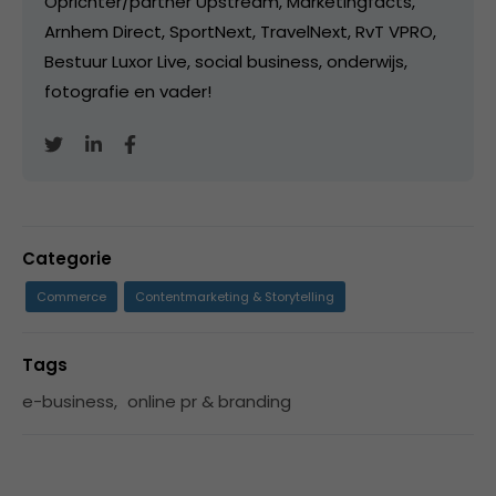
Oprichter/partner Upstream, Marketingfacts,
Arnhem Direct, SportNext, TravelNext, RvT VPRO,
Bestuur Luxor Live, social business, onderwijs,
fotografie en vader!
Categorie
Commerce
Contentmarketing & Storytelling
Tags
e-business
,
online pr & branding