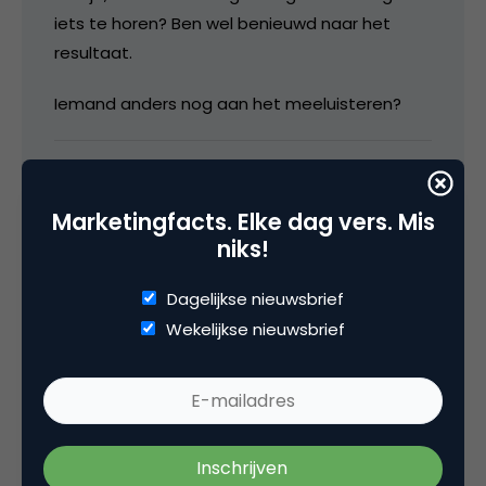
iets te horen? Ben wel benieuwd naar het
resultaat.
Iemand anders nog aan het meeluisteren?
8 september 2006 om 11:31
Marketingfacts. Elke dag vers. Mis
niks!
Dagelijkse nieuwsbrief
Petra de Boevere
Wekelijkse nieuwsbrief
via skype.com en dan naar skypecastst, dan
gewoon inloggen. Nu 28 pers. online (is
maximum sinds 3 uur)