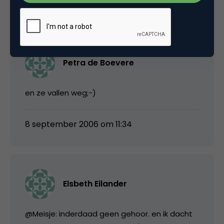
8 september 2006 om 11:34
Petra de Boevere
en ze vallen weg;-)
8 september 2006 om 11:34
Elsbeth Eilander
@Meisje: inderdaad geen gehoor. en ik dacht