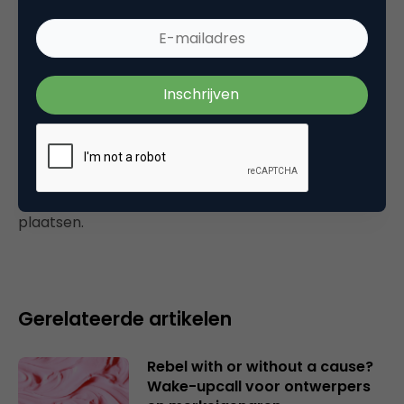
Tags
onderzoek
Plaats reactie
Je moet
ingelogd zijn op
om een reactie te
plaatsen.
Gerelateerde artikelen
Rebel with or without a cause?
Wake-upcall voor ontwerpers