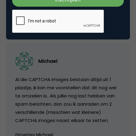
en het werkt!
31 juli 2006 om 10:05
Michael
Al die CAPTCHA images bestaan altijd uit 1
plaatje, ik kan me voorstellen dat dit nog wel
te omzeilen is.. Als jullie nog last hebben van
spam berichten, dan zou ik aanraden om 2
verschillende (misschien wat kleinere)
CAPTCHA images naast elkaar te zetten.
Groetjes Michael