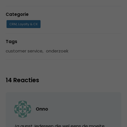
Categorie
CRM, Loyalty & CX
Tags
customer service
,
onderzoek
14 Reacties
Onno
Ja gunst. Iedereen die wel eens de moeite