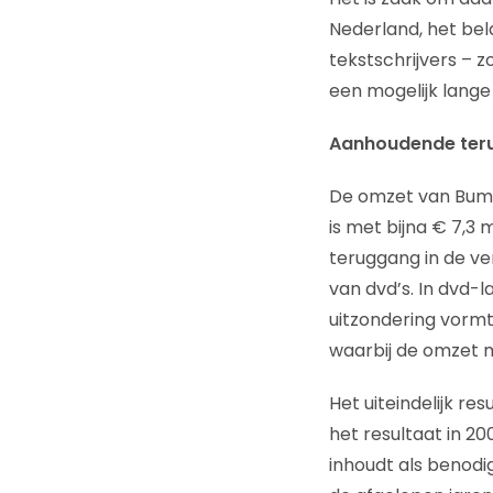
Nederland, het bel
tekstschrijvers – 
een mogelijk lange 
Aanhoudende terug
De omzet van Buma 
is met bijna € 7,3 
teruggang in de v
van dvd’s. In dvd-
uitzondering vormt
waarbij de omzet m
Het uiteindelijk r
het resultaat in 2
inhoudt als benod