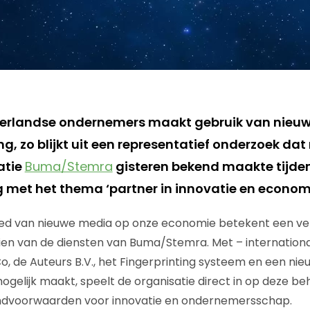
erlandse ondernemers maakt gebruik van nieu
ng, zo blijkt uit een representatief onderzoek d
atie
Buma/Stemra
gisteren bekend maakte tijde
 met het thema ‘partner in innovatie en economi
oed van nieuwe media op onze economie betekent een ver
en van de diensten van Buma/Stemra. Met – internationa
o, de Auteurs B.V., het Fingerprinting systeem en een nie
mogelijk maakt, speelt de organisatie direct in op deze b
andvoorwaarden voor innovatie en ondernemersschap.