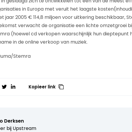
 in geslaagd zich te ontwikkelen tot één van de meest eff
nisaties in Europa met veruit het laagste kosten(inhou
t jaar 2005 € 114,8 miljoen voor uitkering beschikbaar, S
oekomst verwacht de organisatie een lichte omzetgroei b
emra (hoewel cd verkopen waarschijnlijk hun dieptepunt
ame in de online verkoop van muziek.
 Buma/Stemra
Kopieer link
o Derksen
er bij
Upstream