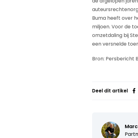
de afgelopen jaren
auteursrechtenorga
Buma heeft over he
miljoen. Voor de t
omzetdaling bij St
een versnelde toen
Bron: Persbericht
Deel dit artikel
Marc
Partn