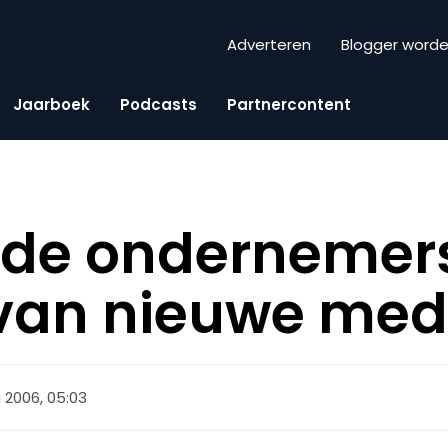
Adverteren
Blogger word
Jaarboek
Podcasts
Partnercontent
 de ondernemer
 van nieuwe med
 2006, 05:03