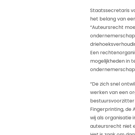
Staatssecretaris v
het belang van een
“Auteursrecht moet
ondernemerschap en
driehoeksverhoudin
Een rechtenorgani
mogelijkheden in t
ondernemerschap s
“De zich snel ont
werken van een org
bestuursvoorzitter 
Fingerprinting, de 
wij als organisati
auteursrecht niet e
Het is zaak om daar