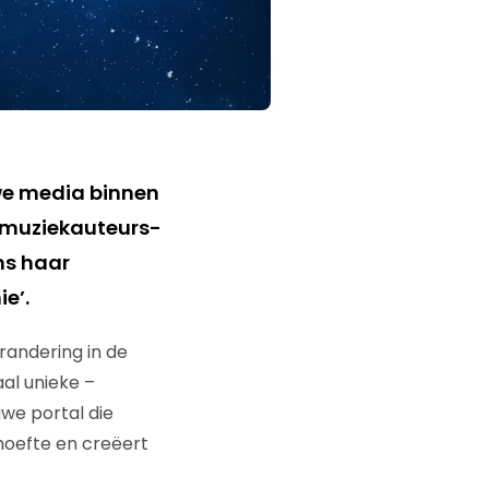
we media binnen
at muziekauteurs-
ns haar
e’.
andering in de
al unieke –
uwe portal die
ehoefte en creëert