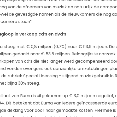
ang van de afnemers van muziek en natuurlijk de compon
zowel de gevestigde namen als de nieuwkomers die nog aa
carrière staan”.
loop in verkoop cd’s en dvd’s
steeg met € 0,8 miljoen (0,7%) naar € 113,6 miljoen. D
miljoen gedaald naar € 53,5 miljoen. Belangrijkste oorzaa
erkopen van cd’s die niet langer werd gecompenseerd do
land vonden overigens ook aanzienlijke omzetdalingen plaa
 de rubriek Special Licensing – stijgend muziekgebruik i
et bijna 30% steeg.
esultaat van Buma is uitgekomen op € 3,0 miljoen negatief
004. Dit betekent dat Buma van iedere geïncasseerde euro
igde dekking voor door haar gemaakte kosten. Hiermee i