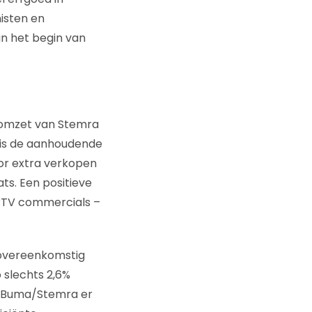
isten en
n het begin van
e omzet van Stemra
k is de aanhoudende
or extra verkopen
ts. Een positieve
n RTV commercials –
, overeenkomstig
 slechts 2,6%
s Buma/Stemra er