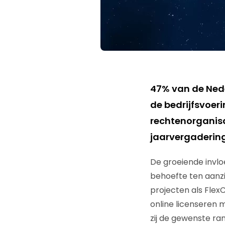
47% van de Ned
de bedrijfsvoeri
rechtenorganis
jaarvergadering
De groeiende invl
behoefte ten aanzi
projecten als FlexC
online licenseren 
zij de gewenste r