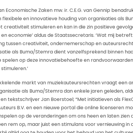
an Economische Zaken mw. ir. C.E.G. van Gennip benadru
 flexibele en innovatieve houding van organisaties als B
 creativiteit stimuleren en kan in die zin positieve gevo
 economie’ aldus de Staatssecretaris. ‘Wat mij betreft 
g tussen creativiteit, ondernemerschap en auteursrecht 
satie als Buma/Stemra dient vanzelfsprekend binnen ha
e spelen op deze innovatiebehoefte en randvoorwaarden 
timuleren.’
wikkelende markt van muziekauteursrechten vraagt een 
anisatie als Buma/Stemra dan enkele jaren geleden, ald
en tekstschrijver Jan Boerstoel; “Met initiatieven als FlexC
Auteurs B.V. en een nieuwe portal die online licenseren mo
e inspelen op de veranderingen om ons heen en laten zien 
en rem op, maar juist een stimulans voor vernieuwing in d
bij altijd oog te houden voor het behoud van het culturee