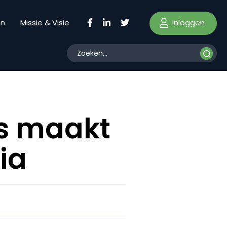
Inloggen
en
Missie & Visie
s maakt
ia