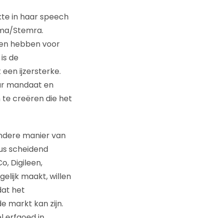
kte in haar speech
uma/Stemra.
lgen hebben voor
is de
een ijzersterke.
ar mandaat en
te creëren die het
andere manier van
us scheidend
o, Digileen,
gelijk maakt, willen
dat het
e markt kan zijn.
l erfgoed in