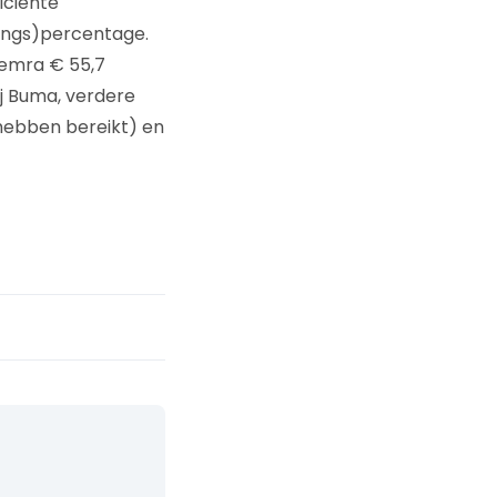
iciënte
dings)percentage.
temra € 55,7
ij Buma, verdere
 hebben bereikt) en