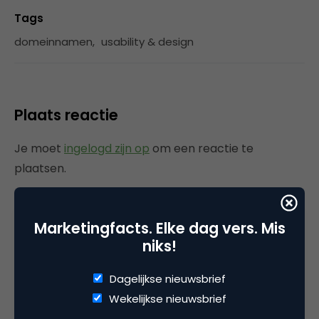
Tags
domeinnamen
,
usability & design
Plaats reactie
Je moet
ingelogd zijn op
om een reactie te
plaatsen.
Marketingfacts. Elke dag vers. Mis
Gerelateerde artikelen
niks!
Dagelijkse nieuwsbrief
AI-logogeneratoren: dit zijn de
populairste tools voor
Wekelijkse nieuwsbrief
marketeers