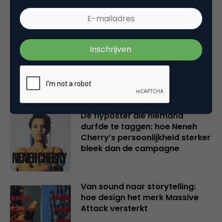
Van kunstnijverheid tot
industrieel design: de rol van
marketing in een creatieve
wording
De flyposter die niemand
durfde te taggen: hoe Neneh
Cherry’s persoonlijkheid sterker
bleek dan de campagne
Van sound naar storytelling:
hoe design het merk Massive
Attack versterkt