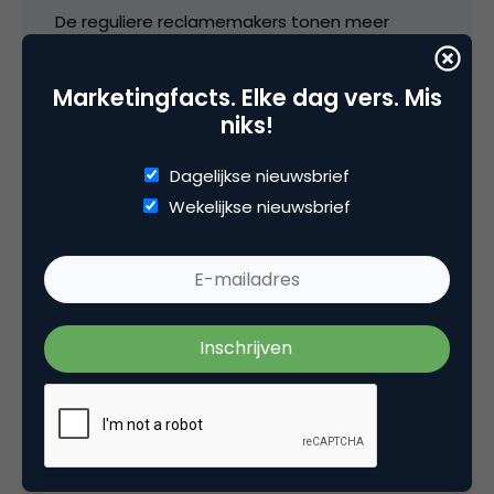
De reguliere reclamemakers tonen meer
interesse dan de ‘concullega’s’.
Marketingfacts. Elke dag vers. Mis
5 mei 2006 om 09:31
niks!
Dagelijkse nieuwsbrief
Wekelijkse nieuwsbrief
Oof
Inhoud tot nu toe is doorzetten van berichtjes.
Ben benieuwd of ze ook met een eigen geluid
komen.
5 mei 2006 om 09:32