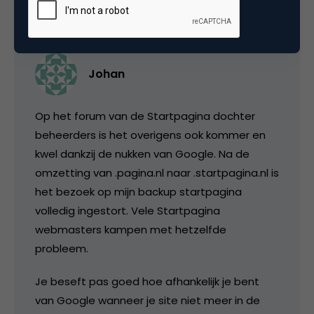
Johan
Op het forum van de Startpagina dochter
beheerders is het overigens ook kommer en
kwel dankzij de nukken van Google. Na de
omzetting van .pagina.nl naar .startpagina.nl is
het bezoek op mijn backup startpagina
volledig ingestort. Vele Startpagina
webmasters kampen met hetzelfde
probleem.
Je beseft pas goed hoe afhankelijk je bent
van Google wanneer je site niet meer in de