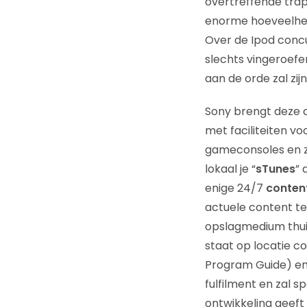
overtreffende trap 
enorme hoeveelheid
Over de Ipod conc
slechts vingeroefe
aan de orde zal zijn
Sony brengt deze c
met faciliteiten vo
gameconsoles en z
lokaal je “
sTunes
” 
enige 24/7
conten
actuele content t
opslagmedium thuis
staat op locatie c
Program Guide) en
fulfilment en zal 
ontwikkeling geeft