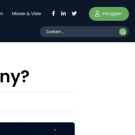
Inloggen
en
Missie & Visie
ony?