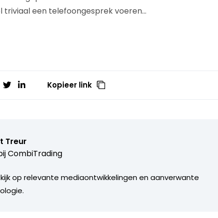
el triviaal een telefoongesprek voeren…
Kopieer link
t Treur
ij
CombiTrading
 kijk op relevante mediaontwikkelingen en aanverwante
ologie.