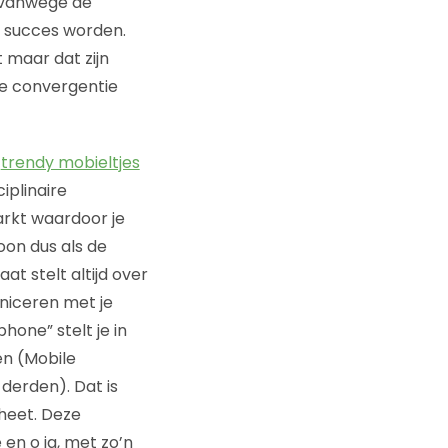
 vanwege de
n succes worden.
 maar dat zijn
re convergentie
t
trendy mobieltjes
iplinaire
arkt waardoor je
oon dus als de
aat stelt altijd over
niceren met je
hone” stelt je in
en (Mobile
erden). Dat is
heet. Deze
en o ja, met zo’n