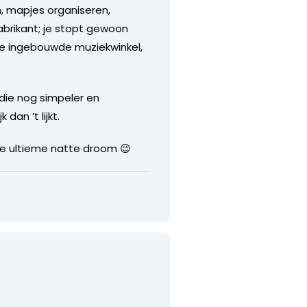
n, mapjes organiseren,
abrikant; je stopt gewoon
in de ingebouwde muziekwinkel,
die nog simpeler en
an ’t lijkt.
 de ultieme natte droom 😉