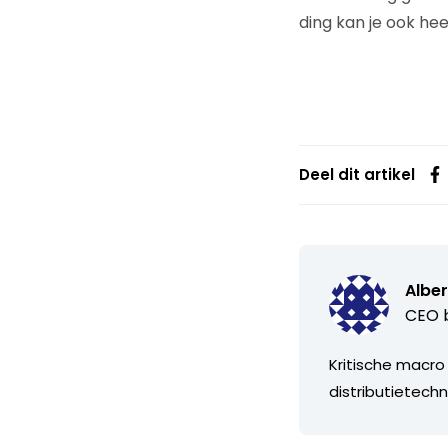
ding kan je ook he
Deel dit artikel
Alber
CEO b
Kritische macro
distributietechn