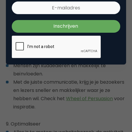
rechts.
Zet hiervoor wel even een Google+-scriptje in je
broncode van je website.
8. Gebruik persuasion technieken
Iets moeilijker direct toe te passen, maar
verdiep je in de psyche van je doelgroep.
Mensen zijn kuddedieren en makkelijk te
beïnvloeden.
Met de juiste communicatie, krijg je je bezoekers
en lezers sneller en makkelijker waar je ze
hebben wil. Check het
Wheel of Persuasion
voor
inspiratie.
9. Optimaliseer