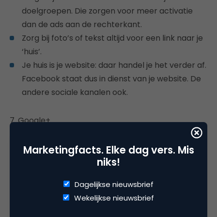
doelgroepen. Die zorgen voor meer activatie
dan de ads aan de rechterkant.
Zorg bij foto’s of tekst altijd voor een link naar je
‘huis’.
Je huis is je website: daar handel je het verder af.
Facebook staat dus in dienst van je website. De
andere sociale kanalen ook.
7. Google+
Google+ matst je als je een Google+-pagina
actief gebruikt.
Marketingfacts. Elke dag vers. Mis
niks!
Je komt dan beter naar voren in de
zoekresultaten.
Dagelijkse nieuwsbrief
Je staat dan zelfs rechts prominent in beeld.
Wekelijkse nieuwsbrief
Je blogartikelen komen rechts naar voren als
‘objectieve’ content en staan boven de ads