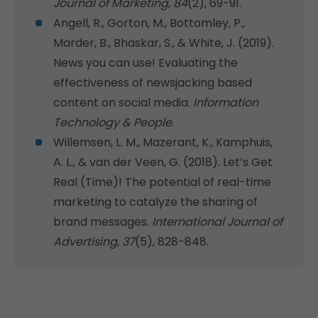
Journal of Marketing
,
84
(2), 69-91.
Angell, R., Gorton, M., Bottomley, P.,
Marder, B., Bhaskar, S., & White, J. (2019).
News you can use! Evaluating the
effectiveness of newsjacking based
content on social media.
Information
Technology & People
.
Willemsen, L. M., Mazerant, K., Kamphuis,
A. L., & van der Veen, G. (2018). Let’s Get
Real (Time)! The potential of real-time
marketing to catalyze the sharing of
brand messages.
International Journal of
Advertising
,
37
(5), 828-848.