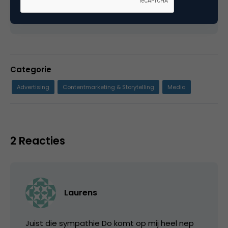
Categorie
Advertising
Contentmarketing & Storytelling
Media
2 Reacties
Laurens
Juist die sympathie Do komt op mij heel nep