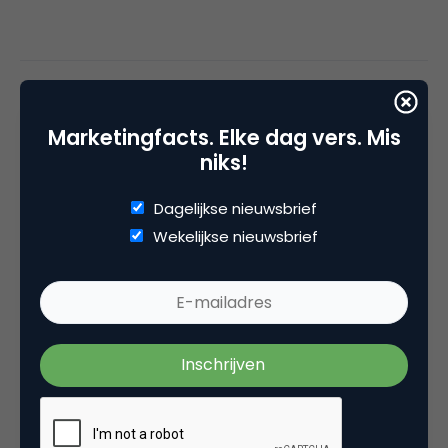
Deel dit artikel
Kopieer link
Marketingfacts. Elke dag vers. Mis
niks!
Dagelijkse nieuwsbrief
Oktay Ertana
Wekelijkse nieuwsbrief
Social media ontzorger 💛 bij
Nichefluence - social media partner
Oktay Ertana is eigenaar van Nichefluence. Met
Nichefluence helpt hij MKB'ers groeien op social
media sinds 2019. Hiernaast is Oktay marketing
gastdocent bij o.a. de Hogeschool Utrecht en
InterCollege Business School.