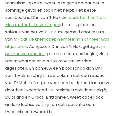
maniakaal op elke tweet in te gaan omdat het in
sommige gevallen toch niet helpt. Het beste
voorbeeld is Dhr. van ‘t Hek
die besloten heeft om
zijn kruistocht te vervolgen
, ter eer, glorie en
salvatie van het volk. Er is mij gemeld door lezers
van MF
dat de thematiek hiermee min of meer was
afgesloten
. Aangezien Dhr. van ‘t Hek, getuige
zijn
column van vandaag
die ik net las, pas begint, zie ik
niet in waarom er iets zou moeten worden
afgesloten. En opnieuw een boodschap aan Dhr.
van ‘t Hek: u schrijft in uw column dat een reactie
van T-Mobile “zorgde voor een bulderend lachsalvo
door heel Nederland. En inmiddels ook door België,
Duitsland en Groot-Brittannië.”. Weet dat er ook
andere lachsalvo’s zijn en dat reputatie een
tweesnijdend zwaard is.