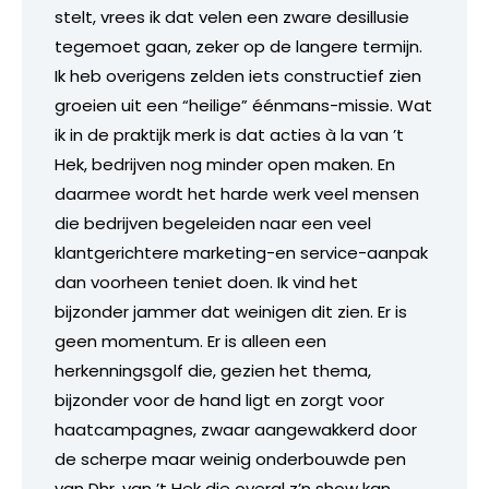
stelt, vrees ik dat velen een zware desillusie
tegemoet gaan, zeker op de langere termijn.
Ik heb overigens zelden iets constructief zien
groeien uit een “heilige” éénmans-missie. Wat
ik in de praktijk merk is dat acties à la van ’t
Hek, bedrijven nog minder open maken. En
daarmee wordt het harde werk veel mensen
die bedrijven begeleiden naar een veel
klantgerichtere marketing-en service-aanpak
dan voorheen teniet doen. Ik vind het
bijzonder jammer dat weinigen dit zien. Er is
geen momentum. Er is alleen een
herkenningsgolf die, gezien het thema,
bijzonder voor de hand ligt en zorgt voor
haatcampagnes, zwaar aangewakkerd door
de scherpe maar weinig onderbouwde pen
van Dhr. van ’t Hek die overal z’n show kan