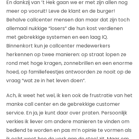
En dankzij van ’t Hek gaan we er met zijn allen nog
meer op vooruit! Leve de klant en de burger!
Behalve callcenter mensen dan maar dat zijn toch
allemaal nukkige “losers” die hun kost verdienen
met gebrekkige systemen en een laag IQ.
Binnenkort kun je callcenter medewerkers
herkennen op twee manieren: op straat lopen ze
rond met hoge kragen, zonnebrillen en een enorme
hoed, op familiefeestjes antwoorden ze nooit op de
vraag “wat ze in het leven doen”.
Ach, ik weet het wel, ik ken ook de frustratie van het
manke call center en de gebrekkige customer
service. En ja, je kunt daar over praten. Persoonlijk
verkies ik liever om andere manieren te vinden om
bediend te worden en pas m’n opinie te vormen als
ik echt weet hoe de vork aan de steel zit. Maar om