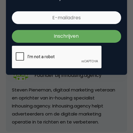
Deel dit artikel
Kopieer link
Steven Pieneman
Founder bij
Inhousing.agency
Steven Pieneman, digitaal marketing veteraan
en oprichter van in-housing specialist
Inhousing.agency. Inhousing.agency helpt
adverteerders om de digitale marketing
operatie in te richten en te verbeteren.