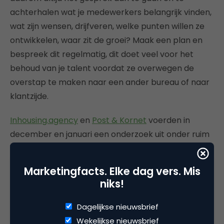
achterhalen wat je medewerkers belangrijk vinden,
wat zijn wensen, drijfveren, welke punten willen ze
ontwikkelen, waar zit de groei? Maak een plan en
bespreek dit regelmatig, dit doet veel voor het
behoud van je talent voordat ze overwegen de
overstap te maken naar een ander bureau of naar
klantzijde.
Inhousing.agency
en
Post & Kornet
voerden in
december en januari een onderzoek uit onder ruim
160 personen werkzaam bij creatieve-, digitale- en
mediabureaus. Bij het vergaren van respondenten
Marketingfacts. Elke dag vers. Mis
was ook het YIM, jongerenafdeling van het MWG,
niks!
betrokken. Het volledige onderzoek kan
hier
worden aangevraagd.
Dagelijkse nieuwsbrief
Wekelijkse nieuwsbrief