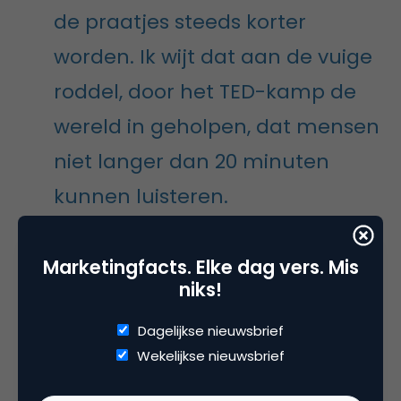
de praatjes steeds korter
worden. Ik wijt dat aan de vuige
roddel, door het TED-kamp de
wereld in geholpen, dat mensen
niet langer dan 20 minuten
kunnen luisteren.
Een wervelwind van
fuck
en
shit
Marketingfacts. Elke dag vers. Mis
niks!
Ook het verhaal van Marcus Orlovsky draait om
vertrouwen, omdat je zonder vertrouwen bij
Dagelijkse nieuwsbrief
voorbaat kansloos bent in ieder verkooptraject.
Wekelijkse nieuwsbrief
Tenminste, ik denk dat het daarover ging. Het was