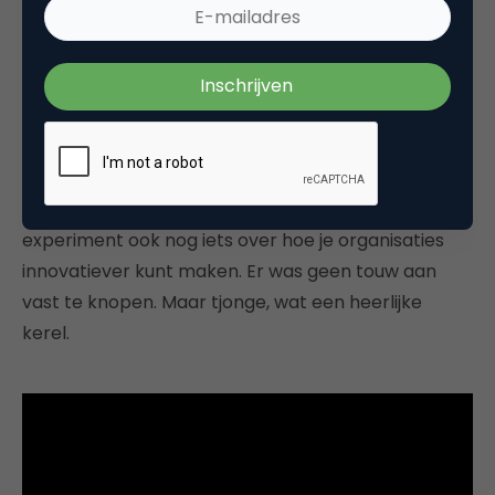
in ieder geval geweldig: Orlovsky is een soort
wervelwind die anekdote na anekdote met veel
fuck
en
shit
en zijn catchphrase “
Has anyone ever
done that?”
aan elkaar draait. Af en toe wisselt hij
van slide, klikt verkeerd en verprutst het, nog meer
scheldwoorden, en weer een anekdote…
Hij vertelt met behulp van dit schokkende vlooien-
experiment ook nog iets over hoe je organisaties
innovatiever kunt maken. Er was geen touw aan
vast te knopen. Maar tjonge, wat een heerlijke
kerel.