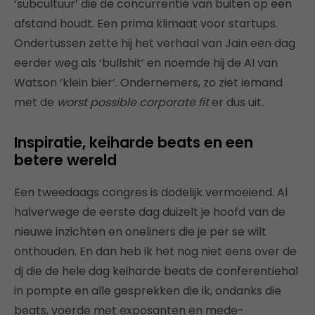
‘subcultuur’ die de concurrentie van buiten op een
afstand houdt. Een prima klimaat voor startups.
Ondertussen zette hij het verhaal van Jain een dag
eerder weg als ‘bullshit’ en noemde hij de AI van
Watson ‘klein bier’. Ondernemers, zo ziet iemand
met de
worst possible corporate fit
er dus uit.
Inspiratie, keiharde beats en een
betere wereld
Een tweedaags congres is dodelijk vermoeiend. Al
halverwege de eerste dag duizelt je hoofd van de
nieuwe inzichten en oneliners die je per se wilt
onthouden. En dan heb ik het nog niet eens over de
dj die de hele dag keiharde beats de conferentiehal
in pompte en alle gesprekken die ik, ondanks die
beats, voerde met exposanten en mede-