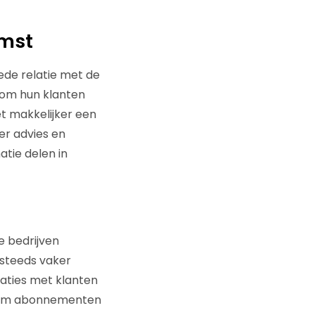
omst
oede relatie met de
 om hun klanten
et makkelijker een
er advies en
tie delen in
e bedrijven
 steeds vaker
aties met klanten
arom abonnementen