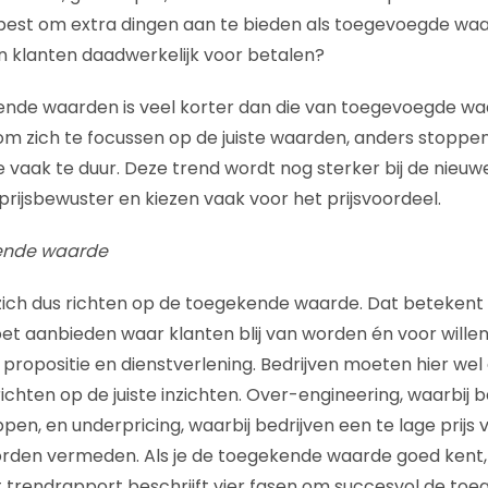
est om extra dingen aan te bieden als toegevoegde waa
en klanten daadwerkelijk voor betalen?
kende waarden is veel korter dan die van toegevoegde wa
m zich te focussen op de juiste waarden, anders stoppen 
ze vaak te duur. Deze trend wordt nog sterker bij de nieuw
jn prijsbewuster en kiezen vaak voor het prijsvoordeel.
ende waarde
ich dus richten op de toegekende waarde. Dat betekent 
et aanbieden waar klanten blij van worden én voor willen 
propositie en dienstverlening. Bedrijven moeten hier wel
ichten op de juiste inzichten. Over-engineering, waarbij be
pen, en underpricing, waarbij bedrijven een te lage prijs
rden vermeden. Als je de toegekende waarde goed kent, 
t trendrapport beschrijft vier fasen om succesvol de to