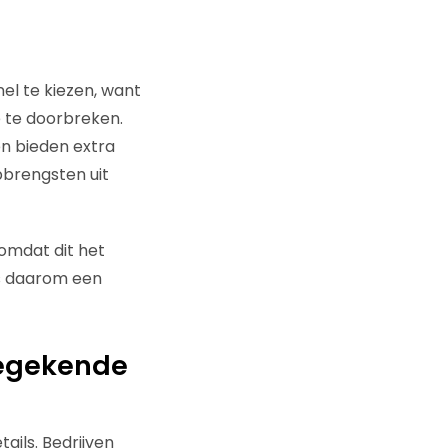
snel te kiezen, want
e te doorbreken.
en bieden extra
pbrengsten uit
omdat dit het
 is daarom een
oegekende
ails. Bedrijven