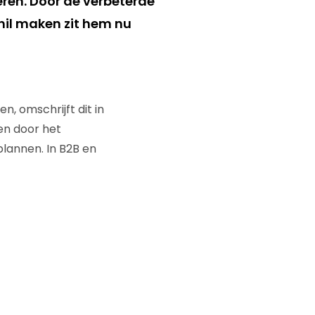
ren. Door de verbeterde
chil maken zit hem nu
, omschrijft dit in
en door het
lannen. In B2B en