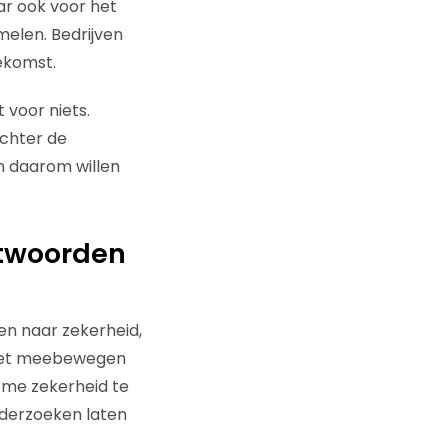
aar ook voor het
amelen. Bedrijven
ekomst.
 voor niets.
Achter de
En daarom willen
antwoorden
ken naar zekerheid,
moet meebewegen
ieme zekerheid te
nderzoeken laten