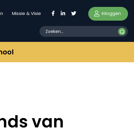
Inloggen
en
Missie & Visie
hool
ends van