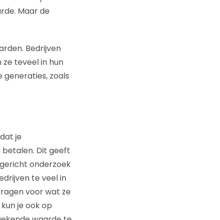
rde. Maar de
arden. Bedrijven
ze teveel in hun
e generaties, zoals
dat je
betalen. Dit geeft
 gericht onderzoek
drijven te veel in
 vragen voor wat ze
kun je ook op
egekende waarde te