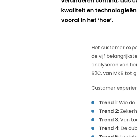
veranderen continu, dus c
kwaliteit en technologieën
vooral in het ‘hoe’.
Het customer exper
de vijf belangrijk
analyseren van ti
B2C, van MKB tot g
Customer experien
Trend 1
: Wie de
Trend 2
: Zekerh
Trend 3
: Van t
Trend 4
: De du
Trend 5
: Laats