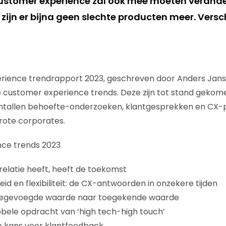
ustomer experience zal ook mee moeten verande
 zijn er bijna geen slechte producten meer. Vers
ience trendrapport 2023, geschreven door Anders Jansen
ste customer experience trends. Deze zijn tot stand gekom
entallen behoefte-onderzoeken, klantgesprekken en CX-p
rote corporates.
ce trends 2023
 relatie heeft, heeft de toekomst
eid en flexibiliteit: de CX-antwoorden in onzekere tijden
oegevoegde waarde naar toegekende waarde
bbele opdracht van ‘high tech-high touch’
te kans voor klantfeedback