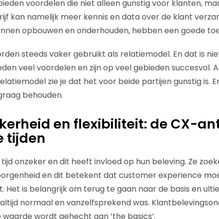
 bieden voordelen die niet alleen gunstig voor klanten, m
edrijf kan namelijk meer kennis en data over de klant verz
 kunnen opbouwen en onderhouden, hebben een goede to
n steeds vaker gebruikt als relatiemodel. En dat is niet
en veel voordelen en zijn op veel gebieden succesvol. 
latiemodel zie je dat het voor beide partijen gunstig is. 
 graag behouden.
ekerheid en flexibiliteit: de CX-
 tijden
e tijd onzeker en dit heeft invloed op hun beleving. Ze zoe
borgenheid en dit betekent dat customer experience 
. Het is belangrijk om terug te gaan naar de basis en ult
 altijd normaal en vanzelfsprekend was. Klantbelevingso
 waarde wordt gehecht aan ’the basics’.