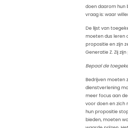
doen daarom hun b
vraag is: waar will
De lijst van toege
moeten dus leren o
propositie en zijn 
Generatie Z. Zij zi
Bepaal de toegek
Bedrijven moeten z
dienstverlening mo
meer focus aan de 
voor doen en zich r
hun propositie stop
bieden, moeten wo
waarde prijzen. He