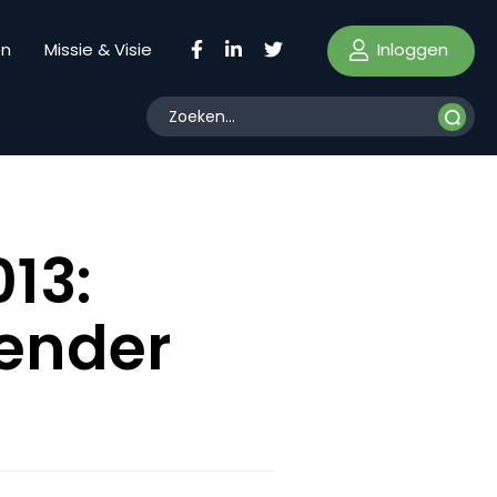
Inloggen
en
Missie & Visie
13:
kender