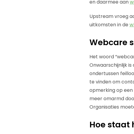
en daarmee aan
w
Upstream vroeg aa
uitkomsten in de
w
Webcare st
Het woord “webcare”
Onwaarschijnlijk is
ondertussen feill
te vinden om conta
opmerking op een 
meer omarmd door 
Organisaties moeten
Hoe staat 