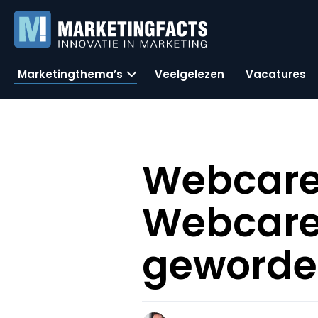
Marketingthema’s
Veelgelezen
Vacatures
Webcare 
Webcare 
geword