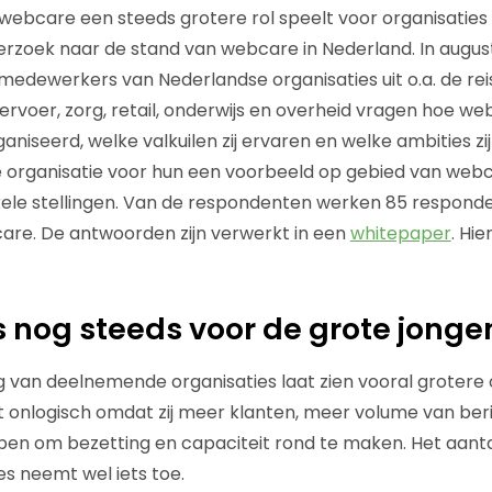
webcare een steeds grotere rol speelt voor organisaties
rzoek naar de stand van webcare in Nederland. In augus
edewerkers van Nederlandse organisaties uit o.a. de re
vervoer, zorg, retail, onderwijs en overheid vragen hoe we
ganiseerd, welke valkuilen zij ervaren en welke ambities z
e organisatie voor hun een voorbeeld op gebied van webc
le stellingen. Van de respondenten werken 85 responden
are. De antwoorden zijn verwerkt in een
whitepaper
. Hi
 nog steeds voor de grote jonge
 van deelnemende organisaties laat zien vooral grotere 
t onlogisch omdat zij meer klanten, meer volume van be
n om bezetting en capaciteit rond te maken. Het aanta
es neemt wel iets toe.