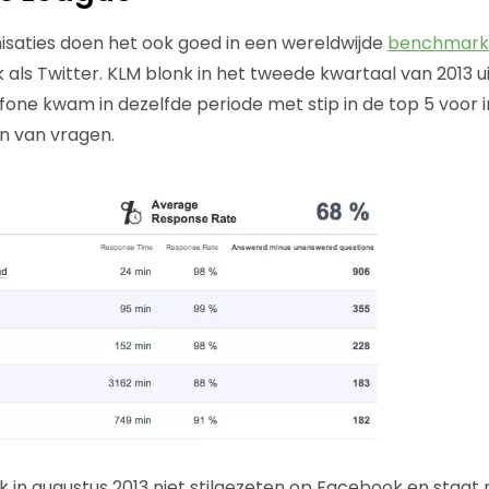
saties doen het ook goed in een wereldwijde
benchmark
als Twitter. KLM blonk in het tweede kwartaal van 2013 ui
ne kwam in dezelfde periode met stip in de top 5 voor i
 van vragen.
 in augustus 2013 niet stilgezeten op Facebook en staat 