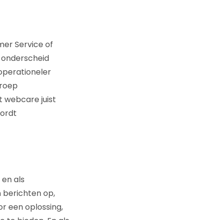
mer Service of
 onderscheid
operationeler
groep
 webcare juist
wordt
 en als
n berichten op,
or een oplossing,