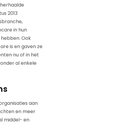
 herhaalde
tus 2013
isbranche,
bcare in hun
ij hebben. Ook
are is en gaven ze
ten nu of in het
eronder al enkele
ns
organisaties aan
richten en meer
l middel- en