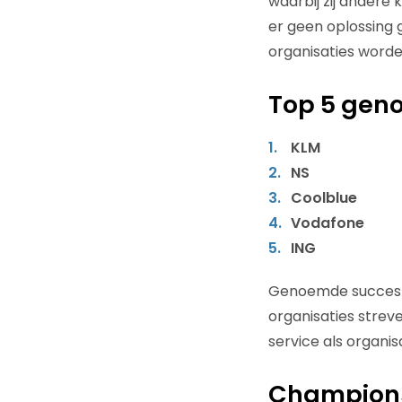
waarbij zij andere 
er geen oplossing 
organisaties word
Top 5 gen
KLM
NS
Coolblue
Vodafone
ING
Genoemde succesfa
organisaties streve
service als organis
Champion