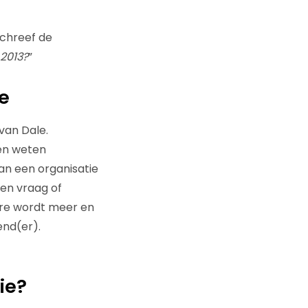
chreef de
2013?
”
e
van Dale.
sen weten
an een organisatie
een vraag of
are wordt meer en
nd(er).
ie?