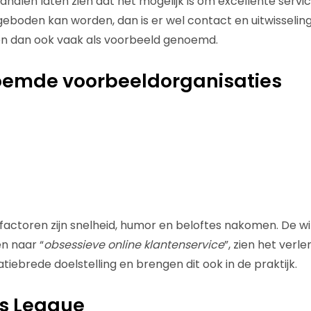
kanalen laten zien dat het mogelijk is om excellente servic
geboden kan worden, dan is er wel contact en uitwisselin
en dan ook vaak als voorbeeld genoemd.
oemde voorbeeldorganisaties
ctoren zijn snelheid, humor en beloftes nakomen. De w
n naar “
obsessieve online klantenservice
”, zien het verl
atiebrede doelstelling en brengen dit ook in de praktijk.
s League