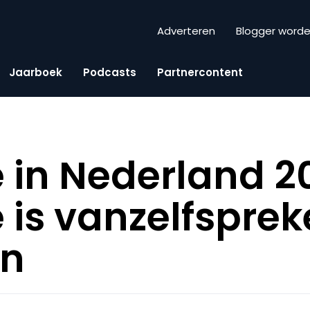
Adverteren
Blogger word
Jaarboek
Podcasts
Partnercontent
in Nederland 20
is vanzelfspre
en