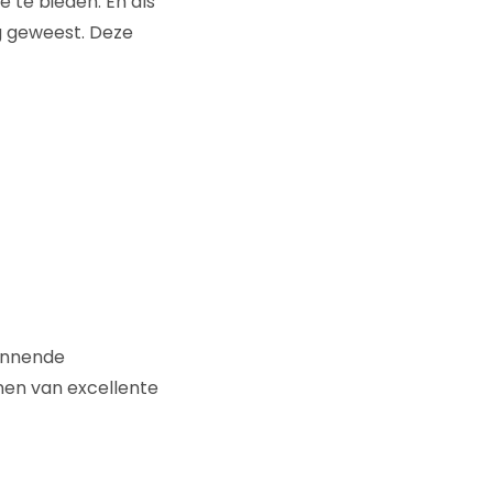
e te bieden. En als
g geweest. Deze
innende
enen van excellente