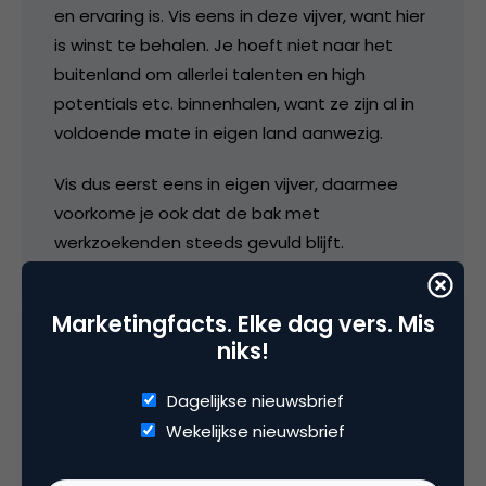
en ervaring is. Vis eens in deze vijver, want hier
is winst te behalen. Je hoeft niet naar het
buitenland om allerlei talenten en high
potentials etc. binnenhalen, want ze zijn al in
voldoende mate in eigen land aanwezig.
Vis dus eerst eens in eigen vijver, daarmee
voorkome je ook dat de bak met
werkzoekenden steeds gevuld blijft.
Wanneer landt dit gegevens eens in de
Marketingfacts. Elke dag vers. Mis
hoofden van de (jonge) recruiters???
niks!
14 juni 2012 om 11:12
Dagelijkse nieuwsbrief
Wekelijkse nieuwsbrief