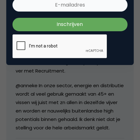
Jos Boomsma
@gertjan Ik geloof ook dat de generatie Y dit
wil, net al generatie X, Z en ABC. Volgens mij is
de essentie heel simpel van Recruitment,
behandel kandidaten zoals je zelf ook
behandeld wordt. Volgens mij kom je dan heel
ver met Recruitment.
@anneke In onze sector, energie en distributie
wordt al veel gebruik gemaakt van 45+ en
vissen wij juist met zn allen in dezelfde vijver
en worden er nauwelijks buitenlandse high
potentials binnen gehaald. Ik denk niet dat je
stelling voor de hele arbeidsmarkt geldt.